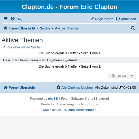
Clapton.de - Forum Eric Clapton
FAQ
Registrieren
Anmelden
S
Foren-Übersicht
Suche
Aktive Themen
u
Aktive Themen
c
Zur erweiterten Suche
h
Die Suche ergab 0 Treffer • Seite
1
von
1
e
Es wurden keine passenden Ergebnisse gefunden.
Die Suche ergab 0 Treffer • Seite
1
von
1
Gehe zu
Foren-Übersicht
Alle Cookies löschen
Alle Zeiten sind
UTC+01:00
Powered by
phpBB
® Forum Software © phpBB Limited
Deutsche Übersetzung durch
phpBB.de
Datenschutz
|
Nutzungsbedingungen