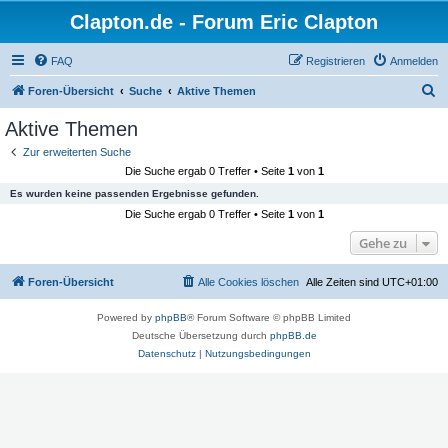
Clapton.de - Forum Eric Clapton
FAQ
Registrieren
Anmelden
S
Foren-Übersicht
Suche
Aktive Themen
u
Aktive Themen
c
Zur erweiterten Suche
h
Die Suche ergab 0 Treffer • Seite
1
von
1
e
Es wurden keine passenden Ergebnisse gefunden.
Die Suche ergab 0 Treffer • Seite
1
von
1
Gehe zu
Foren-Übersicht
Alle Cookies löschen
Alle Zeiten sind
UTC+01:00
Powered by
phpBB
® Forum Software © phpBB Limited
Deutsche Übersetzung durch
phpBB.de
Datenschutz
|
Nutzungsbedingungen