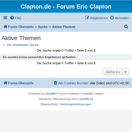
Clapton.de - Forum Eric Clapton
FAQ
Registrieren
Anmelden
S
Foren-Übersicht
Suche
Aktive Themen
u
Aktive Themen
c
Zur erweiterten Suche
h
Die Suche ergab 0 Treffer • Seite
1
von
1
e
Es wurden keine passenden Ergebnisse gefunden.
Die Suche ergab 0 Treffer • Seite
1
von
1
Gehe zu
Foren-Übersicht
Alle Cookies löschen
Alle Zeiten sind
UTC+01:00
Powered by
phpBB
® Forum Software © phpBB Limited
Deutsche Übersetzung durch
phpBB.de
Datenschutz
|
Nutzungsbedingungen