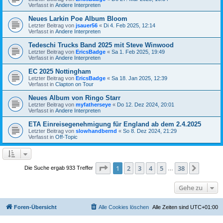
Verfasst in
Andere Interpreten
Neues Larkin Poe Album Bloom
Letzter Beitrag von
jsauer56
«
Di 4. Feb 2025, 12:14
Verfasst in
Andere Interpreten
Tedeschi Trucks Band 2025 mit Steve Winwood
Letzter Beitrag von
EricsBadge
«
Sa 1. Feb 2025, 19:49
Verfasst in
Andere Interpreten
EC 2025 Nottingham
Letzter Beitrag von
EricsBadge
«
Sa 18. Jan 2025, 12:39
Verfasst in
Clapton on Tour
Neues Album von Ringo Starr
Letzter Beitrag von
myfatherseye
«
Do 12. Dez 2024, 20:01
Verfasst in
Andere Interpreten
ETA Einreisegenehmigung für England ab dem 2.4.2025
Letzter Beitrag von
slowhandbernd
«
So 8. Dez 2024, 21:29
Verfasst in
Off-Topic
Seite
1
von
38
1
2
3
4
5
38
Nächst
Die Suche ergab 933 Treffer
…
Gehe zu
Foren-Übersicht
Alle Cookies löschen
Alle Zeiten sind
UTC+01:00