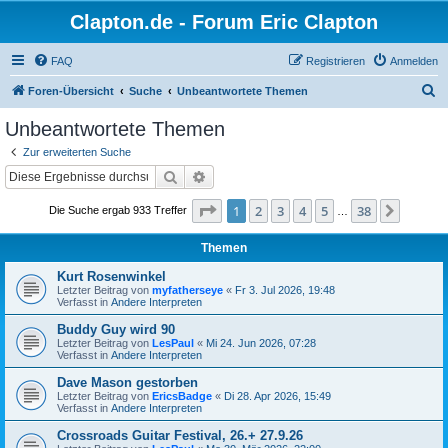
Clapton.de - Forum Eric Clapton
FAQ
Registrieren
Anmelden
S
Foren-Übersicht
Suche
Unbeantwortete Themen
u
Unbeantwortete Themen
c
Zur erweiterten Suche
h
Suche
Erweiterte Suche
e
Seite
1
von
38
1
2
3
4
5
38
Nächst
Die Suche ergab 933 Treffer
…
Themen
Kurt Rosenwinkel
Letzter Beitrag von
myfatherseye
«
Fr 3. Jul 2026, 19:48
Verfasst in
Andere Interpreten
Buddy Guy wird 90
Letzter Beitrag von
LesPaul
«
Mi 24. Jun 2026, 07:28
Verfasst in
Andere Interpreten
Dave Mason gestorben
Letzter Beitrag von
EricsBadge
«
Di 28. Apr 2026, 15:49
Verfasst in
Andere Interpreten
Crossroads Guitar Festival, 26.+ 27.9.26