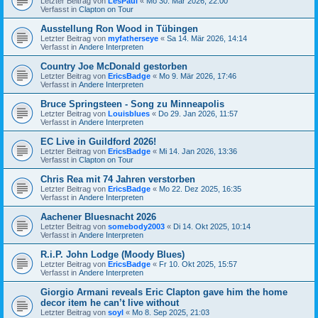
Letzter Beitrag von
LesPaul
«
Mo 30. Mär 2026, 22:00
Verfasst in
Clapton on Tour
Ausstellung Ron Wood in Tübingen
Letzter Beitrag von
myfatherseye
«
Sa 14. Mär 2026, 14:14
Verfasst in
Andere Interpreten
Country Joe McDonald gestorben
Letzter Beitrag von
EricsBadge
«
Mo 9. Mär 2026, 17:46
Verfasst in
Andere Interpreten
Bruce Springsteen - Song zu Minneapolis
Letzter Beitrag von
Louisblues
«
Do 29. Jan 2026, 11:57
Verfasst in
Andere Interpreten
EC Live in Guildford 2026!
Letzter Beitrag von
EricsBadge
«
Mi 14. Jan 2026, 13:36
Verfasst in
Clapton on Tour
Chris Rea mit 74 Jahren verstorben
Letzter Beitrag von
EricsBadge
«
Mo 22. Dez 2025, 16:35
Verfasst in
Andere Interpreten
Aachener Bluesnacht 2026
Letzter Beitrag von
somebody2003
«
Di 14. Okt 2025, 10:14
Verfasst in
Andere Interpreten
R.i.P. John Lodge (Moody Blues)
Letzter Beitrag von
EricsBadge
«
Fr 10. Okt 2025, 15:57
Verfasst in
Andere Interpreten
Giorgio Armani reveals Eric Clapton gave him the home
decor item he can’t live without
Letzter Beitrag von
soyl
«
Mo 8. Sep 2025, 21:03