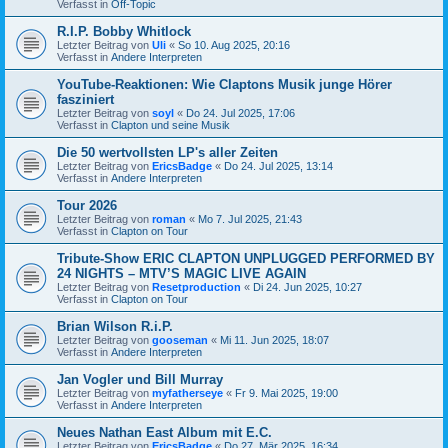
Verfasst in
Off-Topic
R.I.P. Bobby Whitlock
Letzter Beitrag von
Uli
«
So 10. Aug 2025, 20:16
Verfasst in
Andere Interpreten
YouTube-Reaktionen: Wie Claptons Musik junge Hörer
fasziniert
Letzter Beitrag von
soyl
«
Do 24. Jul 2025, 17:06
Verfasst in
Clapton und seine Musik
Die 50 wertvollsten LP's aller Zeiten
Letzter Beitrag von
EricsBadge
«
Do 24. Jul 2025, 13:14
Verfasst in
Andere Interpreten
Tour 2026
Letzter Beitrag von
roman
«
Mo 7. Jul 2025, 21:43
Verfasst in
Clapton on Tour
Tribute-Show ERIC CLAPTON UNPLUGGED PERFORMED BY
24 NIGHTS – MTV’S MAGIC LIVE AGAIN
Letzter Beitrag von
Resetproduction
«
Di 24. Jun 2025, 10:27
Verfasst in
Clapton on Tour
Brian Wilson R.i.P.
Letzter Beitrag von
gooseman
«
Mi 11. Jun 2025, 18:07
Verfasst in
Andere Interpreten
Jan Vogler und Bill Murray
Letzter Beitrag von
myfatherseye
«
Fr 9. Mai 2025, 19:00
Verfasst in
Andere Interpreten
Neues Nathan East Album mit E.C.
Letzter Beitrag von
EricsBadge
«
Do 27. Mär 2025, 16:34