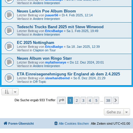
Verfasst in
Andere Interpreten
Neues Larkin Poe Album Bloom
Letzter Beitrag von
jsauer56
«
Di 4. Feb 2025, 12:14
Verfasst in
Andere Interpreten
Tedeschi Trucks Band 2025 mit Steve Winwood
Letzter Beitrag von
EricsBadge
«
Sa 1. Feb 2025, 19:49
Verfasst in
Andere Interpreten
EC 2025 Nottingham
Letzter Beitrag von
EricsBadge
«
Sa 18. Jan 2025, 12:39
Verfasst in
Clapton on Tour
Neues Album von Ringo Starr
Letzter Beitrag von
myfatherseye
«
Do 12. Dez 2024, 20:01
Verfasst in
Andere Interpreten
ETA Einreisegenehmigung für England ab dem 2.4.2025
Letzter Beitrag von
slowhandbernd
«
So 8. Dez 2024, 21:29
Verfasst in
Off-Topic
Seite
1
von
38
1
2
3
4
5
38
Nächst
Die Suche ergab 933 Treffer
…
Gehe zu
Foren-Übersicht
Alle Cookies löschen
Alle Zeiten sind
UTC+01:00