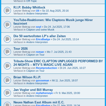
Verfasst in
Off-Topic
R.I.P. Bobby Whitlock
Letzter Beitrag von
Uli
«
So 10. Aug 2025, 20:16
Verfasst in
Andere Interpreten
YouTube-Reaktionen: Wie Claptons Musik junge Hörer
fasziniert
Letzter Beitrag von
soyl
«
Do 24. Jul 2025, 17:06
Verfasst in
Clapton und seine Musik
Die 50 wertvollsten LP's aller Zeiten
Letzter Beitrag von
EricsBadge
«
Do 24. Jul 2025, 13:14
Verfasst in
Andere Interpreten
Tour 2026
Letzter Beitrag von
roman
«
Mo 7. Jul 2025, 21:43
Verfasst in
Clapton on Tour
Tribute-Show ERIC CLAPTON UNPLUGGED PERFORMED BY
24 NIGHTS – MTV’S MAGIC LIVE AGAIN
Letzter Beitrag von
Resetproduction
«
Di 24. Jun 2025, 10:27
Verfasst in
Clapton on Tour
Brian Wilson R.i.P.
Letzter Beitrag von
gooseman
«
Mi 11. Jun 2025, 18:07
Verfasst in
Andere Interpreten
Jan Vogler und Bill Murray
Letzter Beitrag von
myfatherseye
«
Fr 9. Mai 2025, 19:00
Verfasst in
Andere Interpreten
Neues Nathan East Album mit E.C.
Letzter Beitrag von
EricsBadge
«
Do 27. Mär 2025, 16:34