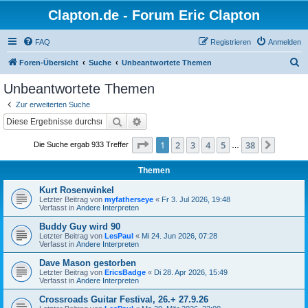
Clapton.de - Forum Eric Clapton
FAQ
Registrieren
Anmelden
S
Foren-Übersicht
Suche
Unbeantwortete Themen
u
Unbeantwortete Themen
c
Zur erweiterten Suche
h
Suche
Erweiterte Suche
e
Seite
1
von
38
1
2
3
4
5
38
Nächst
Die Suche ergab 933 Treffer
…
Themen
Kurt Rosenwinkel
Letzter Beitrag von
myfatherseye
«
Fr 3. Jul 2026, 19:48
Verfasst in
Andere Interpreten
Buddy Guy wird 90
Letzter Beitrag von
LesPaul
«
Mi 24. Jun 2026, 07:28
Verfasst in
Andere Interpreten
Dave Mason gestorben
Letzter Beitrag von
EricsBadge
«
Di 28. Apr 2026, 15:49
Verfasst in
Andere Interpreten
Crossroads Guitar Festival, 26.+ 27.9.26