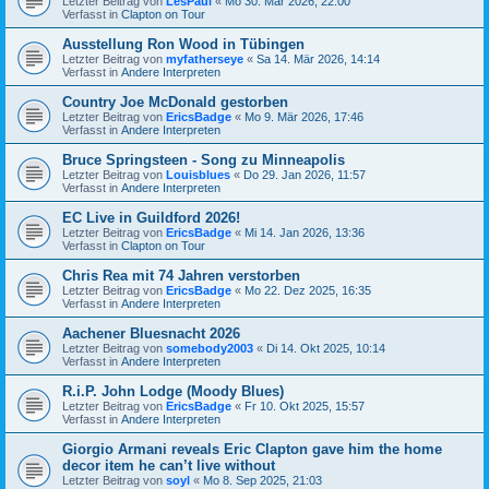
Letzter Beitrag von
LesPaul
«
Mo 30. Mär 2026, 22:00
Verfasst in
Clapton on Tour
Ausstellung Ron Wood in Tübingen
Letzter Beitrag von
myfatherseye
«
Sa 14. Mär 2026, 14:14
Verfasst in
Andere Interpreten
Country Joe McDonald gestorben
Letzter Beitrag von
EricsBadge
«
Mo 9. Mär 2026, 17:46
Verfasst in
Andere Interpreten
Bruce Springsteen - Song zu Minneapolis
Letzter Beitrag von
Louisblues
«
Do 29. Jan 2026, 11:57
Verfasst in
Andere Interpreten
EC Live in Guildford 2026!
Letzter Beitrag von
EricsBadge
«
Mi 14. Jan 2026, 13:36
Verfasst in
Clapton on Tour
Chris Rea mit 74 Jahren verstorben
Letzter Beitrag von
EricsBadge
«
Mo 22. Dez 2025, 16:35
Verfasst in
Andere Interpreten
Aachener Bluesnacht 2026
Letzter Beitrag von
somebody2003
«
Di 14. Okt 2025, 10:14
Verfasst in
Andere Interpreten
R.i.P. John Lodge (Moody Blues)
Letzter Beitrag von
EricsBadge
«
Fr 10. Okt 2025, 15:57
Verfasst in
Andere Interpreten
Giorgio Armani reveals Eric Clapton gave him the home
decor item he can’t live without
Letzter Beitrag von
soyl
«
Mo 8. Sep 2025, 21:03