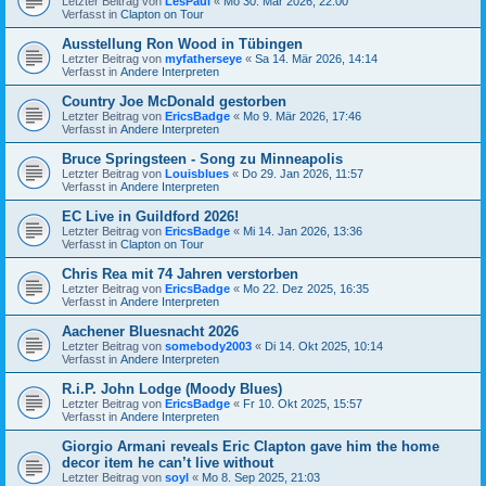
Letzter Beitrag von
LesPaul
«
Mo 30. Mär 2026, 22:00
Verfasst in
Clapton on Tour
Ausstellung Ron Wood in Tübingen
Letzter Beitrag von
myfatherseye
«
Sa 14. Mär 2026, 14:14
Verfasst in
Andere Interpreten
Country Joe McDonald gestorben
Letzter Beitrag von
EricsBadge
«
Mo 9. Mär 2026, 17:46
Verfasst in
Andere Interpreten
Bruce Springsteen - Song zu Minneapolis
Letzter Beitrag von
Louisblues
«
Do 29. Jan 2026, 11:57
Verfasst in
Andere Interpreten
EC Live in Guildford 2026!
Letzter Beitrag von
EricsBadge
«
Mi 14. Jan 2026, 13:36
Verfasst in
Clapton on Tour
Chris Rea mit 74 Jahren verstorben
Letzter Beitrag von
EricsBadge
«
Mo 22. Dez 2025, 16:35
Verfasst in
Andere Interpreten
Aachener Bluesnacht 2026
Letzter Beitrag von
somebody2003
«
Di 14. Okt 2025, 10:14
Verfasst in
Andere Interpreten
R.i.P. John Lodge (Moody Blues)
Letzter Beitrag von
EricsBadge
«
Fr 10. Okt 2025, 15:57
Verfasst in
Andere Interpreten
Giorgio Armani reveals Eric Clapton gave him the home
decor item he can’t live without
Letzter Beitrag von
soyl
«
Mo 8. Sep 2025, 21:03