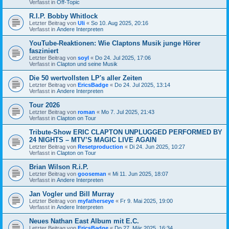
Verfasst in
Off-Topic
R.I.P. Bobby Whitlock
Letzter Beitrag von
Uli
«
So 10. Aug 2025, 20:16
Verfasst in
Andere Interpreten
YouTube-Reaktionen: Wie Claptons Musik junge Hörer
fasziniert
Letzter Beitrag von
soyl
«
Do 24. Jul 2025, 17:06
Verfasst in
Clapton und seine Musik
Die 50 wertvollsten LP's aller Zeiten
Letzter Beitrag von
EricsBadge
«
Do 24. Jul 2025, 13:14
Verfasst in
Andere Interpreten
Tour 2026
Letzter Beitrag von
roman
«
Mo 7. Jul 2025, 21:43
Verfasst in
Clapton on Tour
Tribute-Show ERIC CLAPTON UNPLUGGED PERFORMED BY
24 NIGHTS – MTV’S MAGIC LIVE AGAIN
Letzter Beitrag von
Resetproduction
«
Di 24. Jun 2025, 10:27
Verfasst in
Clapton on Tour
Brian Wilson R.i.P.
Letzter Beitrag von
gooseman
«
Mi 11. Jun 2025, 18:07
Verfasst in
Andere Interpreten
Jan Vogler und Bill Murray
Letzter Beitrag von
myfatherseye
«
Fr 9. Mai 2025, 19:00
Verfasst in
Andere Interpreten
Neues Nathan East Album mit E.C.
Letzter Beitrag von
EricsBadge
«
Do 27. Mär 2025, 16:34