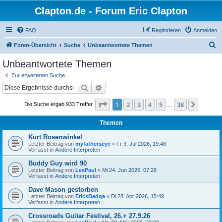
Clapton.de - Forum Eric Clapton
FAQ
Registrieren
Anmelden
S
Foren-Übersicht
Suche
Unbeantwortete Themen
u
Unbeantwortete Themen
c
Zur erweiterten Suche
h
Suche
Erweiterte Suche
e
Seite
1
von
38
1
2
3
4
5
38
Nächst
Die Suche ergab 933 Treffer
…
Themen
Kurt Rosenwinkel
Letzter Beitrag von
myfatherseye
«
Fr 3. Jul 2026, 19:48
Verfasst in
Andere Interpreten
Buddy Guy wird 90
Letzter Beitrag von
LesPaul
«
Mi 24. Jun 2026, 07:28
Verfasst in
Andere Interpreten
Dave Mason gestorben
Letzter Beitrag von
EricsBadge
«
Di 28. Apr 2026, 15:49
Verfasst in
Andere Interpreten
Crossroads Guitar Festival, 26.+ 27.9.26