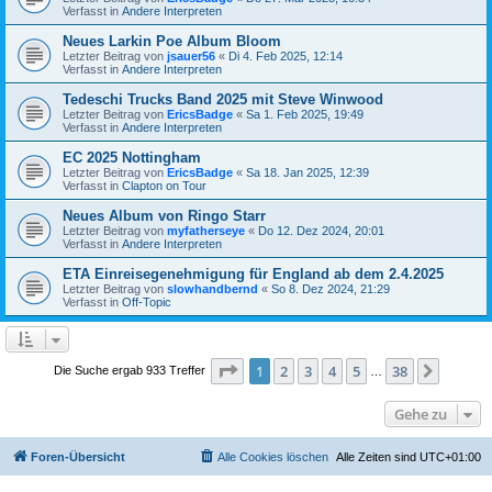
Verfasst in
Andere Interpreten
Neues Larkin Poe Album Bloom
Letzter Beitrag von
jsauer56
«
Di 4. Feb 2025, 12:14
Verfasst in
Andere Interpreten
Tedeschi Trucks Band 2025 mit Steve Winwood
Letzter Beitrag von
EricsBadge
«
Sa 1. Feb 2025, 19:49
Verfasst in
Andere Interpreten
EC 2025 Nottingham
Letzter Beitrag von
EricsBadge
«
Sa 18. Jan 2025, 12:39
Verfasst in
Clapton on Tour
Neues Album von Ringo Starr
Letzter Beitrag von
myfatherseye
«
Do 12. Dez 2024, 20:01
Verfasst in
Andere Interpreten
ETA Einreisegenehmigung für England ab dem 2.4.2025
Letzter Beitrag von
slowhandbernd
«
So 8. Dez 2024, 21:29
Verfasst in
Off-Topic
Seite
1
von
38
1
2
3
4
5
38
Nächst
Die Suche ergab 933 Treffer
…
Gehe zu
Foren-Übersicht
Alle Cookies löschen
Alle Zeiten sind
UTC+01:00