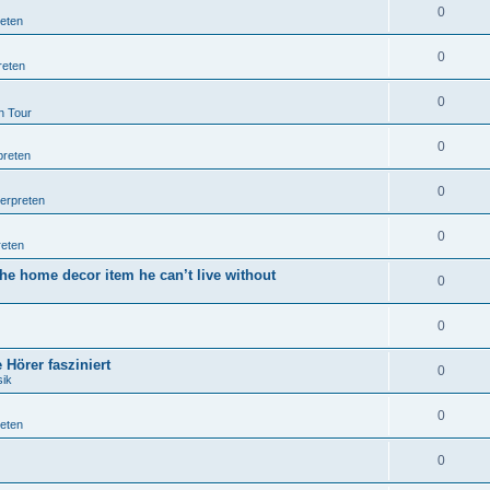
0
reten
0
reten
0
n Tour
0
preten
0
terpreten
0
reten
he home decor item he can’t live without
0
0
Hörer fasziniert
0
sik
0
reten
0