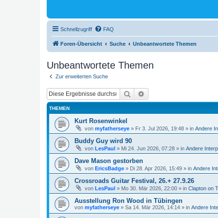
Schnellzugriff
FAQ
Foren-Übersicht
Suche
Unbeantwortete Themen
Unbeantwortete Themen
Zur erweiterten Suche
Suche
Erweiterte Suche
THEMEN
Kurt Rosenwinkel
von
myfatherseye
»
Fr 3. Jul 2026, 19:48
» in
Andere In
Buddy Guy wird 90
von
LesPaul
»
Mi 24. Jun 2026, 07:28
» in
Andere Interp
Dave Mason gestorben
von
EricsBadge
»
Di 28. Apr 2026, 15:49
» in
Andere Int
Crossroads Guitar Festival, 26.+ 27.9.26
von
LesPaul
»
Mo 30. Mär 2026, 22:00
» in
Clapton on 
Ausstellung Ron Wood in Tübingen
von
myfatherseye
»
Sa 14. Mär 2026, 14:14
» in
Andere Int