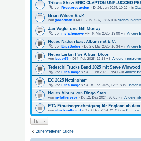
Tribute-Show ERIC CLAPTON UNPLUGGED PE
von
Resetproduction
»
Di 24. Jun 2025, 10:27
» in
Cla
Brian Wilson R.i.P.
von
gooseman
»
Mi 11. Jun 2025, 18:07
» in
Andere Interpr
Jan Vogler und Bill Murray
von
myfatherseye
»
Fr 9. Mai 2025, 19:00
» in
Andere I
Neues Nathan East Album mit E.C.
von
EricsBadge
»
Do 27. Mär 2025, 16:34
» in
Andere I
Neues Larkin Poe Album Bloom
von
jsauer56
»
Di 4. Feb 2025, 12:14
» in
Andere Interpreten
Tedeschi Trucks Band 2025 mit Steve Winwood
von
EricsBadge
»
Sa 1. Feb 2025, 19:49
» in
Andere Int
EC 2025 Nottingham
von
EricsBadge
»
Sa 18. Jan 2025, 12:39
» in
Clapton 
Neues Album von Ringo Starr
von
myfatherseye
»
Do 12. Dez 2024, 20:01
» in
Andere Int
ETA Einreisegenehmigung für England ab dem 
von
slowhandbernd
»
So 8. Dez 2024, 21:29
» in
Off-Topic
Zur erweiterten Suche