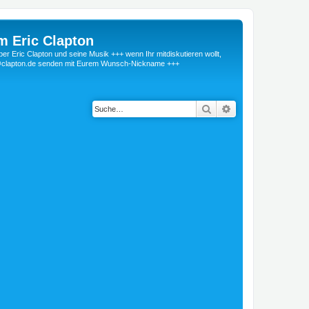
m Eric Clapton
 Eric Clapton und seine Musik +++ wenn Ihr mitdiskutieren wollt,
r@clapton.de senden mit Eurem Wunsch-Nickname +++
Suche
Erweiterte Suche