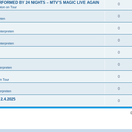
RFORMED BY 24 NIGHTS – MTV’S MAGIC LIVE AGAIN
0
pton on Tour
0
eten
0
nterpreten
0
nterpreten
0
0
erpreten
0
on Tour
0
erpreten
2.4.2025
0