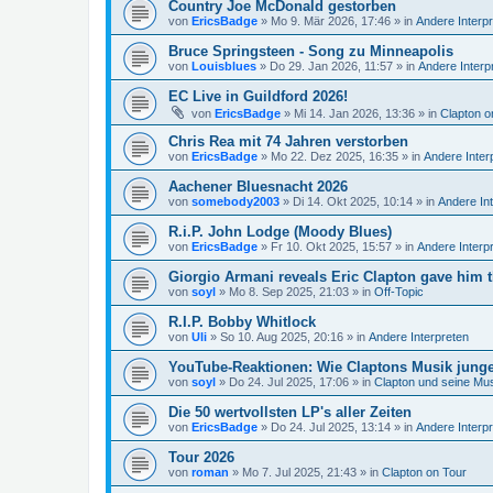
Country Joe McDonald gestorben
von
EricsBadge
»
Mo 9. Mär 2026, 17:46
» in
Andere Interp
Bruce Springsteen - Song zu Minneapolis
von
Louisblues
»
Do 29. Jan 2026, 11:57
» in
Andere Interp
EC Live in Guildford 2026!
von
EricsBadge
»
Mi 14. Jan 2026, 13:36
» in
Clapton o
Chris Rea mit 74 Jahren verstorben
von
EricsBadge
»
Mo 22. Dez 2025, 16:35
» in
Andere Inter
Aachener Bluesnacht 2026
von
somebody2003
»
Di 14. Okt 2025, 10:14
» in
Andere In
R.i.P. John Lodge (Moody Blues)
von
EricsBadge
»
Fr 10. Okt 2025, 15:57
» in
Andere Interp
Giorgio Armani reveals Eric Clapton gave him t
von
soyl
»
Mo 8. Sep 2025, 21:03
» in
Off-Topic
R.I.P. Bobby Whitlock
von
Uli
»
So 10. Aug 2025, 20:16
» in
Andere Interpreten
YouTube-Reaktionen: Wie Claptons Musik junge 
von
soyl
»
Do 24. Jul 2025, 17:06
» in
Clapton und seine Mu
Die 50 wertvollsten LP's aller Zeiten
von
EricsBadge
»
Do 24. Jul 2025, 13:14
» in
Andere Interp
Tour 2026
von
roman
»
Mo 7. Jul 2025, 21:43
» in
Clapton on Tour