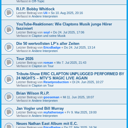
Verfasst in
Off-Topic
R.I.P. Bobby Whitlock
Letzter Beitrag von
Uli
«
So 10. Aug 2025, 20:16
Verfasst in
Andere Interpreten
YouTube-Reaktionen: Wie Claptons Musik junge Hörer
fasziniert
Letzter Beitrag von
soyl
«
Do 24. Jul 2025, 17:06
Verfasst in
Clapton und seine Musik
Die 50 wertvollsten LP's aller Zeiten
Letzter Beitrag von
EricsBadge
«
Do 24. Jul 2025, 13:14
Verfasst in
Andere Interpreten
Tour 2026
Letzter Beitrag von
roman
«
Mo 7. Jul 2025, 21:43
Verfasst in
Clapton on Tour
Tribute-Show ERIC CLAPTON UNPLUGGED PERFORMED BY
24 NIGHTS – MTV’S MAGIC LIVE AGAIN
Letzter Beitrag von
Resetproduction
«
Di 24. Jun 2025, 10:27
Verfasst in
Clapton on Tour
Brian Wilson R.i.P.
Letzter Beitrag von
gooseman
«
Mi 11. Jun 2025, 18:07
Verfasst in
Andere Interpreten
Jan Vogler und Bill Murray
Letzter Beitrag von
myfatherseye
«
Fr 9. Mai 2025, 19:00
Verfasst in
Andere Interpreten
Neues Nathan East Album mit E.C.
Letzter Beitrag von
EricsBadge
«
Do 27. Mär 2025, 16:34