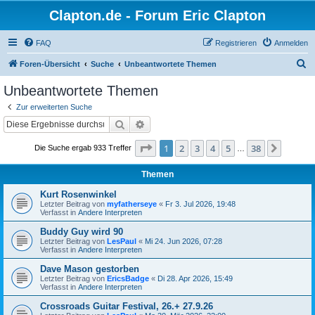
Clapton.de - Forum Eric Clapton
FAQ
Registrieren
Anmelden
S
Foren-Übersicht
Suche
Unbeantwortete Themen
u
Unbeantwortete Themen
c
Zur erweiterten Suche
h
Suche
Erweiterte Suche
e
Seite
1
von
38
1
2
3
4
5
38
Nächst
Die Suche ergab 933 Treffer
…
Themen
Kurt Rosenwinkel
Letzter Beitrag von
myfatherseye
«
Fr 3. Jul 2026, 19:48
Verfasst in
Andere Interpreten
Buddy Guy wird 90
Letzter Beitrag von
LesPaul
«
Mi 24. Jun 2026, 07:28
Verfasst in
Andere Interpreten
Dave Mason gestorben
Letzter Beitrag von
EricsBadge
«
Di 28. Apr 2026, 15:49
Verfasst in
Andere Interpreten
Crossroads Guitar Festival, 26.+ 27.9.26