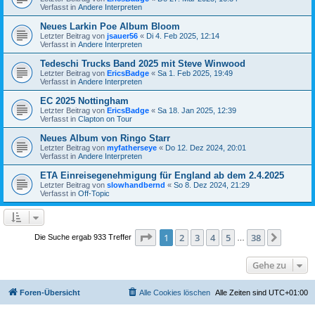
Verfasst in
Andere Interpreten
Neues Larkin Poe Album Bloom
Letzter Beitrag von
jsauer56
«
Di 4. Feb 2025, 12:14
Verfasst in
Andere Interpreten
Tedeschi Trucks Band 2025 mit Steve Winwood
Letzter Beitrag von
EricsBadge
«
Sa 1. Feb 2025, 19:49
Verfasst in
Andere Interpreten
EC 2025 Nottingham
Letzter Beitrag von
EricsBadge
«
Sa 18. Jan 2025, 12:39
Verfasst in
Clapton on Tour
Neues Album von Ringo Starr
Letzter Beitrag von
myfatherseye
«
Do 12. Dez 2024, 20:01
Verfasst in
Andere Interpreten
ETA Einreisegenehmigung für England ab dem 2.4.2025
Letzter Beitrag von
slowhandbernd
«
So 8. Dez 2024, 21:29
Verfasst in
Off-Topic
Seite
1
von
38
1
2
3
4
5
38
Nächst
Die Suche ergab 933 Treffer
…
Gehe zu
Foren-Übersicht
Alle Cookies löschen
Alle Zeiten sind
UTC+01:00