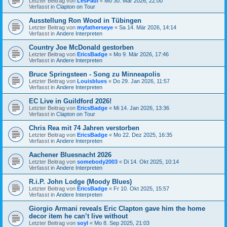
Letzter Beitrag von
LesPaul
«
Mo 30. Mär 2026, 22:00
Verfasst in
Clapton on Tour
Ausstellung Ron Wood in Tübingen
Letzter Beitrag von
myfatherseye
«
Sa 14. Mär 2026, 14:14
Verfasst in
Andere Interpreten
Country Joe McDonald gestorben
Letzter Beitrag von
EricsBadge
«
Mo 9. Mär 2026, 17:46
Verfasst in
Andere Interpreten
Bruce Springsteen - Song zu Minneapolis
Letzter Beitrag von
Louisblues
«
Do 29. Jan 2026, 11:57
Verfasst in
Andere Interpreten
EC Live in Guildford 2026!
Letzter Beitrag von
EricsBadge
«
Mi 14. Jan 2026, 13:36
Verfasst in
Clapton on Tour
Chris Rea mit 74 Jahren verstorben
Letzter Beitrag von
EricsBadge
«
Mo 22. Dez 2025, 16:35
Verfasst in
Andere Interpreten
Aachener Bluesnacht 2026
Letzter Beitrag von
somebody2003
«
Di 14. Okt 2025, 10:14
Verfasst in
Andere Interpreten
R.i.P. John Lodge (Moody Blues)
Letzter Beitrag von
EricsBadge
«
Fr 10. Okt 2025, 15:57
Verfasst in
Andere Interpreten
Giorgio Armani reveals Eric Clapton gave him the home
decor item he can’t live without
Letzter Beitrag von
soyl
«
Mo 8. Sep 2025, 21:03