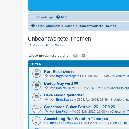
Schnellzugriff
FAQ
Foren-Übersicht
Suche
Unbeantwortete Themen
Unbeantwortete Themen
Zur erweiterten Suche
Suche
Erweiterte Suche
THEMEN
Kurt Rosenwinkel
von
myfatherseye
»
Fr 3. Jul 2026, 19:48
» in
Andere In
Buddy Guy wird 90
von
LesPaul
»
Mi 24. Jun 2026, 07:28
» in
Andere Interp
Dave Mason gestorben
von
EricsBadge
»
Di 28. Apr 2026, 15:49
» in
Andere Int
Crossroads Guitar Festival, 26.+ 27.9.26
von
LesPaul
»
Mo 30. Mär 2026, 22:00
» in
Clapton on 
Ausstellung Ron Wood in Tübingen
von
myfatherseye
»
Sa 14. Mär 2026, 14:14
» in
Andere Int