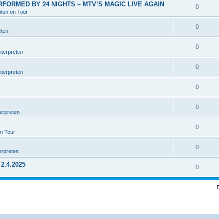
RFORMED BY 24 NIGHTS – MTV’S MAGIC LIVE AGAIN
0
pton on Tour
0
eten
0
nterpreten
0
nterpreten
0
0
erpreten
0
on Tour
0
erpreten
2.4.2025
0