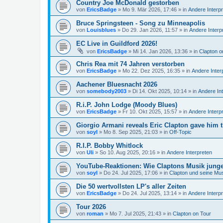
Country Joe McDonald gestorben
von
EricsBadge
»
Mo 9. Mär 2026, 17:46
» in
Andere Interp
Bruce Springsteen - Song zu Minneapolis
von
Louisblues
»
Do 29. Jan 2026, 11:57
» in
Andere Interp
EC Live in Guildford 2026!
von
EricsBadge
»
Mi 14. Jan 2026, 13:36
» in
Clapton o
Chris Rea mit 74 Jahren verstorben
von
EricsBadge
»
Mo 22. Dez 2025, 16:35
» in
Andere Inter
Aachener Bluesnacht 2026
von
somebody2003
»
Di 14. Okt 2025, 10:14
» in
Andere In
R.i.P. John Lodge (Moody Blues)
von
EricsBadge
»
Fr 10. Okt 2025, 15:57
» in
Andere Interp
Giorgio Armani reveals Eric Clapton gave him t
von
soyl
»
Mo 8. Sep 2025, 21:03
» in
Off-Topic
R.I.P. Bobby Whitlock
von
Uli
»
So 10. Aug 2025, 20:16
» in
Andere Interpreten
YouTube-Reaktionen: Wie Claptons Musik junge 
von
soyl
»
Do 24. Jul 2025, 17:06
» in
Clapton und seine Mu
Die 50 wertvollsten LP's aller Zeiten
von
EricsBadge
»
Do 24. Jul 2025, 13:14
» in
Andere Interp
Tour 2026
von
roman
»
Mo 7. Jul 2025, 21:43
» in
Clapton on Tour