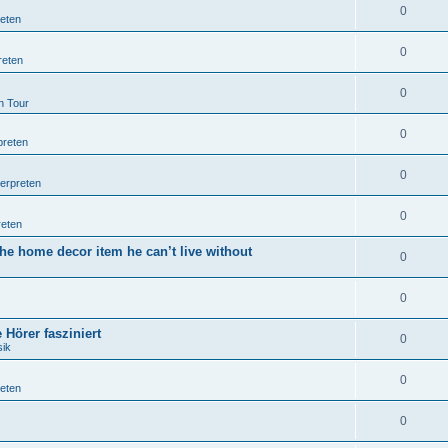
0
reten
0
reten
0
n Tour
0
preten
0
terpreten
0
reten
he home decor item he can’t live without
0
0
Hörer fasziniert
0
sik
0
reten
0