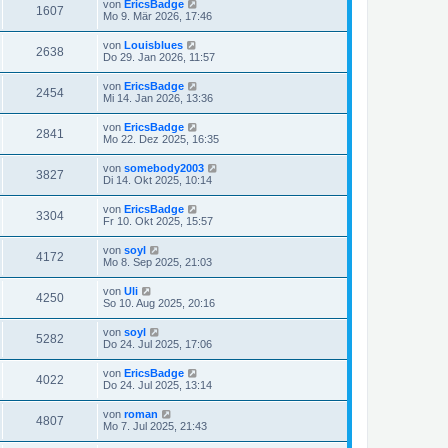
von
EricsBadge
1607
Mo 9. Mär 2026, 17:46
von
Louisblues
2638
Do 29. Jan 2026, 11:57
von
EricsBadge
2454
Mi 14. Jan 2026, 13:36
von
EricsBadge
2841
Mo 22. Dez 2025, 16:35
von
somebody2003
3827
Di 14. Okt 2025, 10:14
von
EricsBadge
3304
Fr 10. Okt 2025, 15:57
von
soyl
4172
Mo 8. Sep 2025, 21:03
von
Uli
4250
So 10. Aug 2025, 20:16
von
soyl
5282
Do 24. Jul 2025, 17:06
von
EricsBadge
4022
Do 24. Jul 2025, 13:14
von
roman
4807
Mo 7. Jul 2025, 21:43