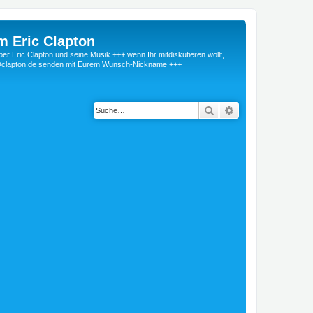
m Eric Clapton
 Eric Clapton und seine Musik +++ wenn Ihr mitdiskutieren wollt,
r@clapton.de senden mit Eurem Wunsch-Nickname +++
Suche
Erweiterte Suche