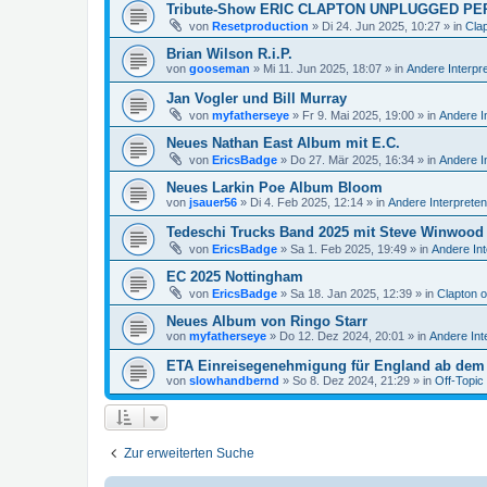
Tribute-Show ERIC CLAPTON UNPLUGGED PE
von
Resetproduction
»
Di 24. Jun 2025, 10:27
» in
Cla
Brian Wilson R.i.P.
von
gooseman
»
Mi 11. Jun 2025, 18:07
» in
Andere Interpr
Jan Vogler und Bill Murray
von
myfatherseye
»
Fr 9. Mai 2025, 19:00
» in
Andere I
Neues Nathan East Album mit E.C.
von
EricsBadge
»
Do 27. Mär 2025, 16:34
» in
Andere I
Neues Larkin Poe Album Bloom
von
jsauer56
»
Di 4. Feb 2025, 12:14
» in
Andere Interpreten
Tedeschi Trucks Band 2025 mit Steve Winwood
von
EricsBadge
»
Sa 1. Feb 2025, 19:49
» in
Andere Int
EC 2025 Nottingham
von
EricsBadge
»
Sa 18. Jan 2025, 12:39
» in
Clapton 
Neues Album von Ringo Starr
von
myfatherseye
»
Do 12. Dez 2024, 20:01
» in
Andere Int
ETA Einreisegenehmigung für England ab dem 
von
slowhandbernd
»
So 8. Dez 2024, 21:29
» in
Off-Topic
Zur erweiterten Suche