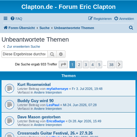
Clapton.de - Forum Eric Clapton
FAQ
Registrieren
Anmelden
S
Foren-Übersicht
Suche
Unbeantwortete Themen
u
Unbeantwortete Themen
c
Zur erweiterten Suche
h
Suche
Erweiterte Suche
e
Seite
1
von
38
1
2
3
4
5
38
Nächst
Die Suche ergab 933 Treffer
…
Themen
Kurt Rosenwinkel
Letzter Beitrag von
myfatherseye
«
Fr 3. Jul 2026, 19:48
Verfasst in
Andere Interpreten
Buddy Guy wird 90
Letzter Beitrag von
LesPaul
«
Mi 24. Jun 2026, 07:28
Verfasst in
Andere Interpreten
Dave Mason gestorben
Letzter Beitrag von
EricsBadge
«
Di 28. Apr 2026, 15:49
Verfasst in
Andere Interpreten
Crossroads Guitar Festival, 26.+ 27.9.26