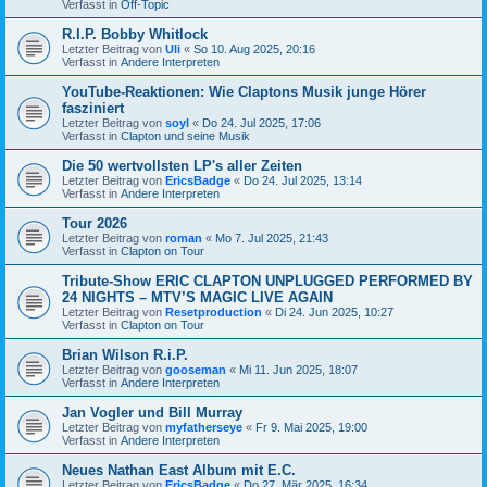
Verfasst in
Off-Topic
R.I.P. Bobby Whitlock
Letzter Beitrag von
Uli
«
So 10. Aug 2025, 20:16
Verfasst in
Andere Interpreten
YouTube-Reaktionen: Wie Claptons Musik junge Hörer
fasziniert
Letzter Beitrag von
soyl
«
Do 24. Jul 2025, 17:06
Verfasst in
Clapton und seine Musik
Die 50 wertvollsten LP's aller Zeiten
Letzter Beitrag von
EricsBadge
«
Do 24. Jul 2025, 13:14
Verfasst in
Andere Interpreten
Tour 2026
Letzter Beitrag von
roman
«
Mo 7. Jul 2025, 21:43
Verfasst in
Clapton on Tour
Tribute-Show ERIC CLAPTON UNPLUGGED PERFORMED BY
24 NIGHTS – MTV’S MAGIC LIVE AGAIN
Letzter Beitrag von
Resetproduction
«
Di 24. Jun 2025, 10:27
Verfasst in
Clapton on Tour
Brian Wilson R.i.P.
Letzter Beitrag von
gooseman
«
Mi 11. Jun 2025, 18:07
Verfasst in
Andere Interpreten
Jan Vogler und Bill Murray
Letzter Beitrag von
myfatherseye
«
Fr 9. Mai 2025, 19:00
Verfasst in
Andere Interpreten
Neues Nathan East Album mit E.C.
Letzter Beitrag von
EricsBadge
«
Do 27. Mär 2025, 16:34