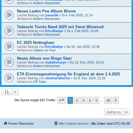
Verfasst in
Andere Interpreten
Neues Larkin Poe Album Bloom
Letzter Beitrag von
jsauer56
«
Di 4. Feb 2025, 12:14
Verfasst in
Andere Interpreten
Tedeschi Trucks Band 2025 mit Steve Winwood
Letzter Beitrag von
EricsBadge
«
Sa 1. Feb 2025, 19:49
Verfasst in
Andere Interpreten
EC 2025 Nottingham
Letzter Beitrag von
EricsBadge
«
Sa 18. Jan 2025, 12:39
Verfasst in
Clapton on Tour
Neues Album von Ringo Starr
Letzter Beitrag von
myfatherseye
«
Do 12. Dez 2024, 20:01
Verfasst in
Andere Interpreten
ETA Einreisegenehmigung für England ab dem 2.4.2025
Letzter Beitrag von
slowhandbernd
«
So 8. Dez 2024, 21:29
Verfasst in
Off-Topic
Seite
1
von
38
1
2
3
4
5
38
Nächst
Die Suche ergab 933 Treffer
…
Gehe zu
Foren-Übersicht
Alle Cookies löschen
Alle Zeiten sind
UTC+01:00