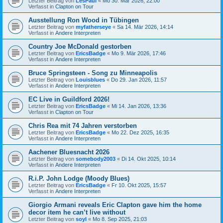
Letzter Beitrag von
LesPaul
«
Mo 30. Mär 2026, 22:00
Verfasst in
Clapton on Tour
Ausstellung Ron Wood in Tübingen
Letzter Beitrag von
myfatherseye
«
Sa 14. Mär 2026, 14:14
Verfasst in
Andere Interpreten
Country Joe McDonald gestorben
Letzter Beitrag von
EricsBadge
«
Mo 9. Mär 2026, 17:46
Verfasst in
Andere Interpreten
Bruce Springsteen - Song zu Minneapolis
Letzter Beitrag von
Louisblues
«
Do 29. Jan 2026, 11:57
Verfasst in
Andere Interpreten
EC Live in Guildford 2026!
Letzter Beitrag von
EricsBadge
«
Mi 14. Jan 2026, 13:36
Verfasst in
Clapton on Tour
Chris Rea mit 74 Jahren verstorben
Letzter Beitrag von
EricsBadge
«
Mo 22. Dez 2025, 16:35
Verfasst in
Andere Interpreten
Aachener Bluesnacht 2026
Letzter Beitrag von
somebody2003
«
Di 14. Okt 2025, 10:14
Verfasst in
Andere Interpreten
R.i.P. John Lodge (Moody Blues)
Letzter Beitrag von
EricsBadge
«
Fr 10. Okt 2025, 15:57
Verfasst in
Andere Interpreten
Giorgio Armani reveals Eric Clapton gave him the home
decor item he can’t live without
Letzter Beitrag von
soyl
«
Mo 8. Sep 2025, 21:03