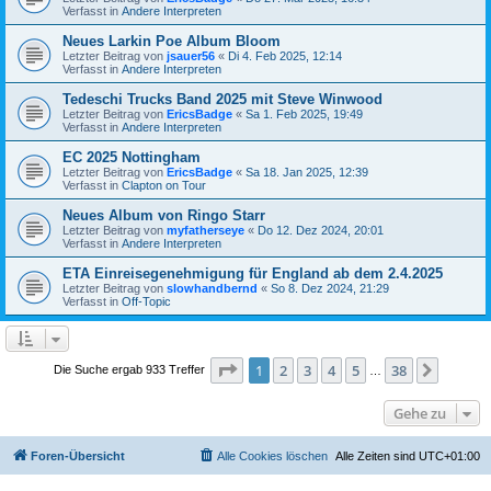
Verfasst in
Andere Interpreten
Neues Larkin Poe Album Bloom
Letzter Beitrag von
jsauer56
«
Di 4. Feb 2025, 12:14
Verfasst in
Andere Interpreten
Tedeschi Trucks Band 2025 mit Steve Winwood
Letzter Beitrag von
EricsBadge
«
Sa 1. Feb 2025, 19:49
Verfasst in
Andere Interpreten
EC 2025 Nottingham
Letzter Beitrag von
EricsBadge
«
Sa 18. Jan 2025, 12:39
Verfasst in
Clapton on Tour
Neues Album von Ringo Starr
Letzter Beitrag von
myfatherseye
«
Do 12. Dez 2024, 20:01
Verfasst in
Andere Interpreten
ETA Einreisegenehmigung für England ab dem 2.4.2025
Letzter Beitrag von
slowhandbernd
«
So 8. Dez 2024, 21:29
Verfasst in
Off-Topic
Seite
1
von
38
1
2
3
4
5
38
Nächst
Die Suche ergab 933 Treffer
…
Gehe zu
Foren-Übersicht
Alle Cookies löschen
Alle Zeiten sind
UTC+01:00