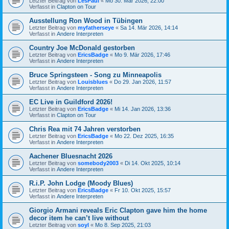
Letzter Beitrag von
LesPaul
«
Mo 30. Mär 2026, 22:00
Verfasst in
Clapton on Tour
Ausstellung Ron Wood in Tübingen
Letzter Beitrag von
myfatherseye
«
Sa 14. Mär 2026, 14:14
Verfasst in
Andere Interpreten
Country Joe McDonald gestorben
Letzter Beitrag von
EricsBadge
«
Mo 9. Mär 2026, 17:46
Verfasst in
Andere Interpreten
Bruce Springsteen - Song zu Minneapolis
Letzter Beitrag von
Louisblues
«
Do 29. Jan 2026, 11:57
Verfasst in
Andere Interpreten
EC Live in Guildford 2026!
Letzter Beitrag von
EricsBadge
«
Mi 14. Jan 2026, 13:36
Verfasst in
Clapton on Tour
Chris Rea mit 74 Jahren verstorben
Letzter Beitrag von
EricsBadge
«
Mo 22. Dez 2025, 16:35
Verfasst in
Andere Interpreten
Aachener Bluesnacht 2026
Letzter Beitrag von
somebody2003
«
Di 14. Okt 2025, 10:14
Verfasst in
Andere Interpreten
R.i.P. John Lodge (Moody Blues)
Letzter Beitrag von
EricsBadge
«
Fr 10. Okt 2025, 15:57
Verfasst in
Andere Interpreten
Giorgio Armani reveals Eric Clapton gave him the home
decor item he can’t live without
Letzter Beitrag von
soyl
«
Mo 8. Sep 2025, 21:03