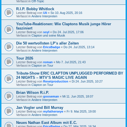
Verfasst in
Off-Topic
R.I.P. Bobby Whitlock
Letzter Beitrag von
Uli
«
So 10. Aug 2025, 20:16
Verfasst in
Andere Interpreten
YouTube-Reaktionen: Wie Claptons Musik junge Hörer
fasziniert
Letzter Beitrag von
soyl
«
Do 24. Jul 2025, 17:06
Verfasst in
Clapton und seine Musik
Die 50 wertvollsten LP's aller Zeiten
Letzter Beitrag von
EricsBadge
«
Do 24. Jul 2025, 13:14
Verfasst in
Andere Interpreten
Tour 2026
Letzter Beitrag von
roman
«
Mo 7. Jul 2025, 21:43
Verfasst in
Clapton on Tour
Tribute-Show ERIC CLAPTON UNPLUGGED PERFORMED BY
24 NIGHTS – MTV’S MAGIC LIVE AGAIN
Letzter Beitrag von
Resetproduction
«
Di 24. Jun 2025, 10:27
Verfasst in
Clapton on Tour
Brian Wilson R.i.P.
Letzter Beitrag von
gooseman
«
Mi 11. Jun 2025, 18:07
Verfasst in
Andere Interpreten
Jan Vogler und Bill Murray
Letzter Beitrag von
myfatherseye
«
Fr 9. Mai 2025, 19:00
Verfasst in
Andere Interpreten
Neues Nathan East Album mit E.C.
Letzter Beitrag von
EricsBadge
«
Do 27. Mär 2025, 16:34