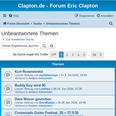
Clapton.de - Forum Eric Clapton
FAQ
Registrieren
Anmelden
S
Foren-Übersicht
Suche
Unbeantwortete Themen
u
Unbeantwortete Themen
c
Zur erweiterten Suche
h
Suche
Erweiterte Suche
e
Seite
1
von
38
1
2
3
4
5
38
Nächst
Die Suche ergab 933 Treffer
…
Themen
Kurt Rosenwinkel
Letzter Beitrag von
myfatherseye
«
Fr 3. Jul 2026, 19:48
Verfasst in
Andere Interpreten
Buddy Guy wird 90
Letzter Beitrag von
LesPaul
«
Mi 24. Jun 2026, 07:28
Verfasst in
Andere Interpreten
Dave Mason gestorben
Letzter Beitrag von
EricsBadge
«
Di 28. Apr 2026, 15:49
Verfasst in
Andere Interpreten
Crossroads Guitar Festival, 26.+ 27.9.26