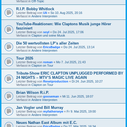
Verfasst in
Off-Topic
R.I.P. Bobby Whitlock
Letzter Beitrag von
Uli
«
So 10. Aug 2025, 20:16
Verfasst in
Andere Interpreten
YouTube-Reaktionen: Wie Claptons Musik junge Hörer
fasziniert
Letzter Beitrag von
soyl
«
Do 24. Jul 2025, 17:06
Verfasst in
Clapton und seine Musik
Die 50 wertvollsten LP's aller Zeiten
Letzter Beitrag von
EricsBadge
«
Do 24. Jul 2025, 13:14
Verfasst in
Andere Interpreten
Tour 2026
Letzter Beitrag von
roman
«
Mo 7. Jul 2025, 21:43
Verfasst in
Clapton on Tour
Tribute-Show ERIC CLAPTON UNPLUGGED PERFORMED BY
24 NIGHTS – MTV’S MAGIC LIVE AGAIN
Letzter Beitrag von
Resetproduction
«
Di 24. Jun 2025, 10:27
Verfasst in
Clapton on Tour
Brian Wilson R.i.P.
Letzter Beitrag von
gooseman
«
Mi 11. Jun 2025, 18:07
Verfasst in
Andere Interpreten
Jan Vogler und Bill Murray
Letzter Beitrag von
myfatherseye
«
Fr 9. Mai 2025, 19:00
Verfasst in
Andere Interpreten
Neues Nathan East Album mit E.C.
Letzter Beitrag von
EricsBadge
«
Do 27. Mär 2025, 16:34