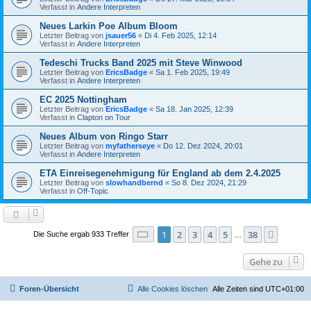
Verfasst in
Andere Interpreten
Neues Larkin Poe Album Bloom
Letzter Beitrag von
jsauer56
«
Di 4. Feb 2025, 12:14
Verfasst in
Andere Interpreten
Tedeschi Trucks Band 2025 mit Steve Winwood
Letzter Beitrag von
EricsBadge
«
Sa 1. Feb 2025, 19:49
Verfasst in
Andere Interpreten
EC 2025 Nottingham
Letzter Beitrag von
EricsBadge
«
Sa 18. Jan 2025, 12:39
Verfasst in
Clapton on Tour
Neues Album von Ringo Starr
Letzter Beitrag von
myfatherseye
«
Do 12. Dez 2024, 20:01
Verfasst in
Andere Interpreten
ETA Einreisegenehmigung für England ab dem 2.4.2025
Letzter Beitrag von
slowhandbernd
«
So 8. Dez 2024, 21:29
Verfasst in
Off-Topic
Seite
1
von
38
1
2
3
4
5
38
Nächst
Die Suche ergab 933 Treffer
…
Gehe zu
Foren-Übersicht
Alle Cookies löschen
Alle Zeiten sind
UTC+01:00