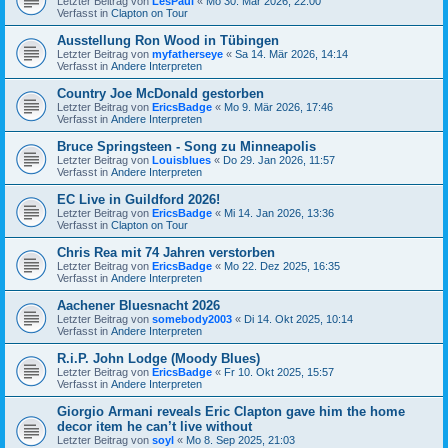
Letzter Beitrag von
LesPaul
«
Mo 30. Mär 2026, 22:00
Verfasst in
Clapton on Tour
Ausstellung Ron Wood in Tübingen
Letzter Beitrag von
myfatherseye
«
Sa 14. Mär 2026, 14:14
Verfasst in
Andere Interpreten
Country Joe McDonald gestorben
Letzter Beitrag von
EricsBadge
«
Mo 9. Mär 2026, 17:46
Verfasst in
Andere Interpreten
Bruce Springsteen - Song zu Minneapolis
Letzter Beitrag von
Louisblues
«
Do 29. Jan 2026, 11:57
Verfasst in
Andere Interpreten
EC Live in Guildford 2026!
Letzter Beitrag von
EricsBadge
«
Mi 14. Jan 2026, 13:36
Verfasst in
Clapton on Tour
Chris Rea mit 74 Jahren verstorben
Letzter Beitrag von
EricsBadge
«
Mo 22. Dez 2025, 16:35
Verfasst in
Andere Interpreten
Aachener Bluesnacht 2026
Letzter Beitrag von
somebody2003
«
Di 14. Okt 2025, 10:14
Verfasst in
Andere Interpreten
R.i.P. John Lodge (Moody Blues)
Letzter Beitrag von
EricsBadge
«
Fr 10. Okt 2025, 15:57
Verfasst in
Andere Interpreten
Giorgio Armani reveals Eric Clapton gave him the home
decor item he can’t live without
Letzter Beitrag von
soyl
«
Mo 8. Sep 2025, 21:03