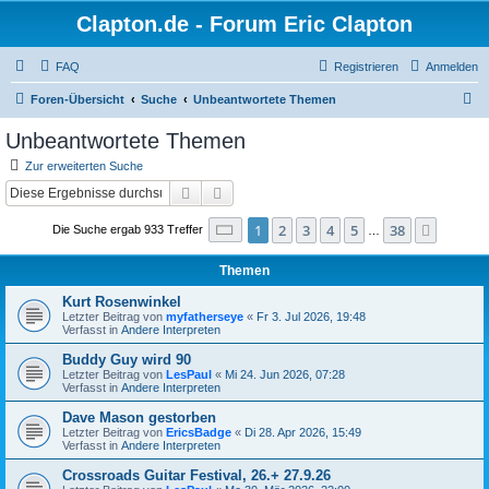
Clapton.de - Forum Eric Clapton
FAQ
Registrieren
Anmelden
S
Foren-Übersicht
Suche
Unbeantwortete Themen
u
Unbeantwortete Themen
c
Zur erweiterten Suche
h
Suche
Erweiterte Suche
e
Seite
1
von
38
1
2
3
4
5
38
Nächst
Die Suche ergab 933 Treffer
…
Themen
Kurt Rosenwinkel
Letzter Beitrag von
myfatherseye
«
Fr 3. Jul 2026, 19:48
Verfasst in
Andere Interpreten
Buddy Guy wird 90
Letzter Beitrag von
LesPaul
«
Mi 24. Jun 2026, 07:28
Verfasst in
Andere Interpreten
Dave Mason gestorben
Letzter Beitrag von
EricsBadge
«
Di 28. Apr 2026, 15:49
Verfasst in
Andere Interpreten
Crossroads Guitar Festival, 26.+ 27.9.26