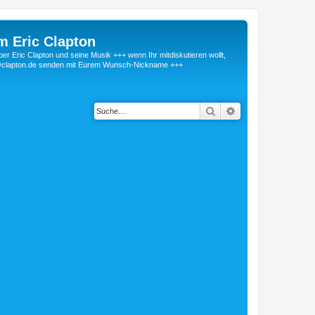
m Eric Clapton
 Eric Clapton und seine Musik +++ wenn Ihr mitdiskutieren wollt,
r@clapton.de senden mit Eurem Wunsch-Nickname +++
Suche
Erweiterte Suche