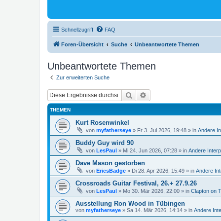
Schnellzugriff
FAQ
Foren-Übersicht
Suche
Unbeantwortete Themen
Unbeantwortete Themen
Zur erweiterten Suche
Suche
Erweiterte Suche
THEMEN
Kurt Rosenwinkel
von
myfatherseye
»
Fr 3. Jul 2026, 19:48
» in
Andere In
Buddy Guy wird 90
von
LesPaul
»
Mi 24. Jun 2026, 07:28
» in
Andere Interp
Dave Mason gestorben
von
EricsBadge
»
Di 28. Apr 2026, 15:49
» in
Andere Int
Crossroads Guitar Festival, 26.+ 27.9.26
von
LesPaul
»
Mo 30. Mär 2026, 22:00
» in
Clapton on 
Ausstellung Ron Wood in Tübingen
von
myfatherseye
»
Sa 14. Mär 2026, 14:14
» in
Andere Int