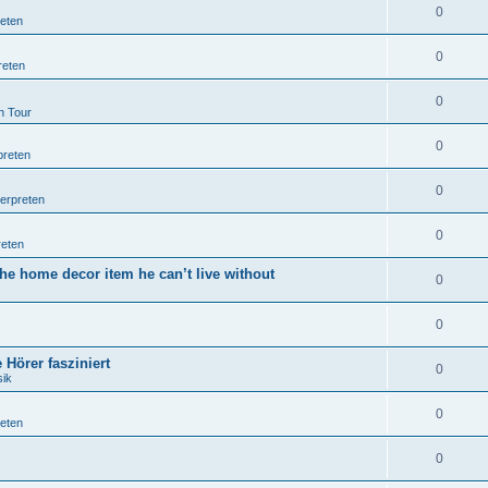
0
reten
0
reten
0
n Tour
0
preten
0
terpreten
0
reten
he home decor item he can’t live without
0
0
Hörer fasziniert
0
sik
0
reten
0