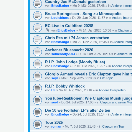
Country Joe McDonald gestorben
von
EricsBadge
»
Mo 9. Mär 2026, 17:46
» in
Andere Interp
Bruce Springsteen - Song zu Minneapolis
von
Louisblues
»
Do 29. Jan 2026, 11:57
» in
Andere Interp
EC Live in Guildford 2026!
von
EricsBadge
»
Mi 14. Jan 2026, 13:36
» in
Clapton o
Chris Rea mit 74 Jahren verstorben
von
EricsBadge
»
Mo 22. Dez 2025, 16:35
» in
Andere Inter
Aachener Bluesnacht 2026
von
somebody2003
»
Di 14. Okt 2025, 10:14
» in
Andere In
R.i.P. John Lodge (Moody Blues)
von
EricsBadge
»
Fr 10. Okt 2025, 15:57
» in
Andere Interp
Giorgio Armani reveals Eric Clapton gave him t
von
soyl
»
Mo 8. Sep 2025, 21:03
» in
Off-Topic
R.I.P. Bobby Whitlock
von
Uli
»
So 10. Aug 2025, 20:16
» in
Andere Interpreten
YouTube-Reaktionen: Wie Claptons Musik junge 
von
soyl
»
Do 24. Jul 2025, 17:06
» in
Clapton und seine Mu
Die 50 wertvollsten LP's aller Zeiten
von
EricsBadge
»
Do 24. Jul 2025, 13:14
» in
Andere Interp
Tour 2026
von
roman
»
Mo 7. Jul 2025, 21:43
» in
Clapton on Tour