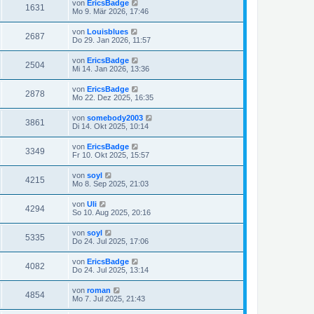
von
EricsBadge
1631
Mo 9. Mär 2026, 17:46
von
Louisblues
2687
Do 29. Jan 2026, 11:57
von
EricsBadge
2504
Mi 14. Jan 2026, 13:36
von
EricsBadge
2878
Mo 22. Dez 2025, 16:35
von
somebody2003
3861
Di 14. Okt 2025, 10:14
von
EricsBadge
3349
Fr 10. Okt 2025, 15:57
von
soyl
4215
Mo 8. Sep 2025, 21:03
von
Uli
4294
So 10. Aug 2025, 20:16
von
soyl
5335
Do 24. Jul 2025, 17:06
von
EricsBadge
4082
Do 24. Jul 2025, 13:14
von
roman
4854
Mo 7. Jul 2025, 21:43