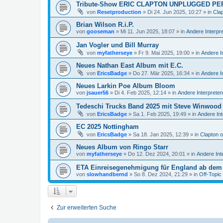
Tribute-Show ERIC CLAPTON UNPLUGGED PE
von
Resetproduction
»
Di 24. Jun 2025, 10:27
» in
Cla
Brian Wilson R.i.P.
von
gooseman
»
Mi 11. Jun 2025, 18:07
» in
Andere Interpr
Jan Vogler und Bill Murray
von
myfatherseye
»
Fr 9. Mai 2025, 19:00
» in
Andere I
Neues Nathan East Album mit E.C.
von
EricsBadge
»
Do 27. Mär 2025, 16:34
» in
Andere I
Neues Larkin Poe Album Bloom
von
jsauer56
»
Di 4. Feb 2025, 12:14
» in
Andere Interpreten
Tedeschi Trucks Band 2025 mit Steve Winwood
von
EricsBadge
»
Sa 1. Feb 2025, 19:49
» in
Andere Int
EC 2025 Nottingham
von
EricsBadge
»
Sa 18. Jan 2025, 12:39
» in
Clapton 
Neues Album von Ringo Starr
von
myfatherseye
»
Do 12. Dez 2024, 20:01
» in
Andere Int
ETA Einreisegenehmigung für England ab dem 
von
slowhandbernd
»
So 8. Dez 2024, 21:29
» in
Off-Topic
Zur erweiterten Suche