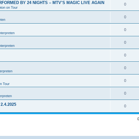
RFORMED BY 24 NIGHTS – MTV’S MAGIC LIVE AGAIN
0
pton on Tour
0
eten
0
nterpreten
0
nterpreten
0
0
erpreten
0
on Tour
0
erpreten
2.4.2025
0