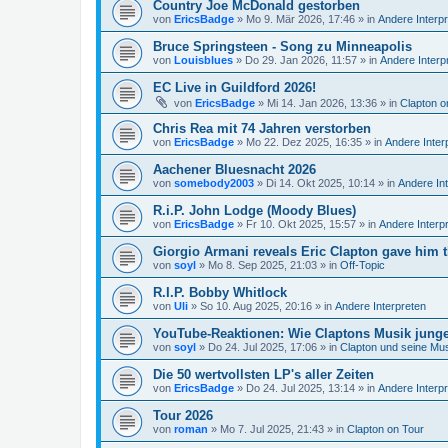
Country Joe McDonald gestorben
von
EricsBadge
»
Mo 9. Mär 2026, 17:46
» in
Andere Interp
Bruce Springsteen - Song zu Minneapolis
von
Louisblues
»
Do 29. Jan 2026, 11:57
» in
Andere Interp
EC Live in Guildford 2026!
von
EricsBadge
»
Mi 14. Jan 2026, 13:36
» in
Clapton o
Chris Rea mit 74 Jahren verstorben
von
EricsBadge
»
Mo 22. Dez 2025, 16:35
» in
Andere Inter
Aachener Bluesnacht 2026
von
somebody2003
»
Di 14. Okt 2025, 10:14
» in
Andere In
R.i.P. John Lodge (Moody Blues)
von
EricsBadge
»
Fr 10. Okt 2025, 15:57
» in
Andere Interp
Giorgio Armani reveals Eric Clapton gave him t
von
soyl
»
Mo 8. Sep 2025, 21:03
» in
Off-Topic
R.I.P. Bobby Whitlock
von
Uli
»
So 10. Aug 2025, 20:16
» in
Andere Interpreten
YouTube-Reaktionen: Wie Claptons Musik junge 
von
soyl
»
Do 24. Jul 2025, 17:06
» in
Clapton und seine Mu
Die 50 wertvollsten LP's aller Zeiten
von
EricsBadge
»
Do 24. Jul 2025, 13:14
» in
Andere Interp
Tour 2026
von
roman
»
Mo 7. Jul 2025, 21:43
» in
Clapton on Tour