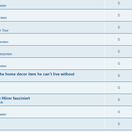
0
reten
0
reten
0
n Tour
0
preten
0
terpreten
0
reten
he home decor item he can’t live without
0
0
Hörer fasziniert
0
sik
0
reten
0