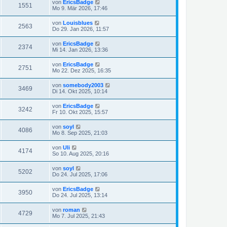
von
EricsBadge
1551
Mo 9. Mär 2026, 17:46
von
Louisblues
2563
Do 29. Jan 2026, 11:57
von
EricsBadge
2374
Mi 14. Jan 2026, 13:36
von
EricsBadge
2751
Mo 22. Dez 2025, 16:35
von
somebody2003
3469
Di 14. Okt 2025, 10:14
von
EricsBadge
3242
Fr 10. Okt 2025, 15:57
von
soyl
4086
Mo 8. Sep 2025, 21:03
von
Uli
4174
So 10. Aug 2025, 20:16
von
soyl
5202
Do 24. Jul 2025, 17:06
von
EricsBadge
3950
Do 24. Jul 2025, 13:14
von
roman
4729
Mo 7. Jul 2025, 21:43