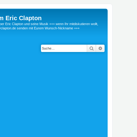
m Eric Clapton
 Eric Clapton und seine Musik +++ wenn Ihr mitdiskutieren wollt,
r@clapton.de senden mit Eurem Wunsch-Nickname +++
Suche
Erweiterte Suche