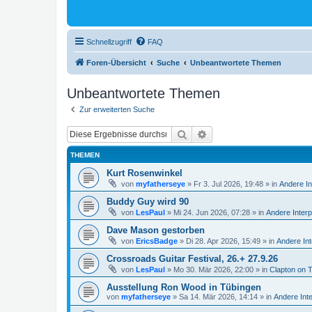
Schnellzugriff
FAQ
Foren-Übersicht
Suche
Unbeantwortete Themen
Unbeantwortete Themen
Zur erweiterten Suche
Suche
Erweiterte Suche
THEMEN
Kurt Rosenwinkel
von
myfatherseye
»
Fr 3. Jul 2026, 19:48
» in
Andere In
Buddy Guy wird 90
von
LesPaul
»
Mi 24. Jun 2026, 07:28
» in
Andere Interp
Dave Mason gestorben
von
EricsBadge
»
Di 28. Apr 2026, 15:49
» in
Andere Int
Crossroads Guitar Festival, 26.+ 27.9.26
von
LesPaul
»
Mo 30. Mär 2026, 22:00
» in
Clapton on 
Ausstellung Ron Wood in Tübingen
von
myfatherseye
»
Sa 14. Mär 2026, 14:14
» in
Andere Int