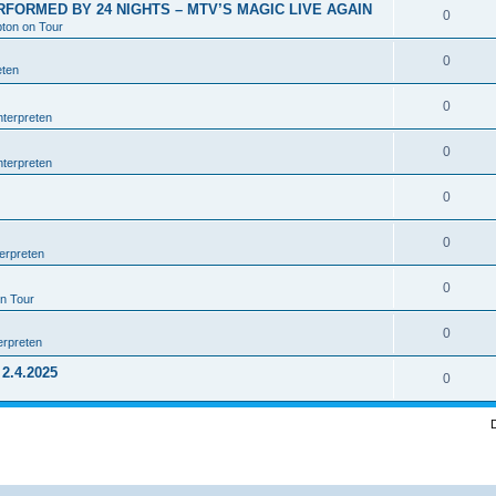
RFORMED BY 24 NIGHTS – MTV’S MAGIC LIVE AGAIN
0
pton on Tour
0
eten
0
nterpreten
0
nterpreten
0
0
erpreten
0
on Tour
0
erpreten
2.4.2025
0