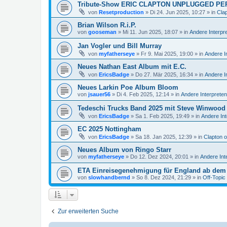
Tribute-Show ERIC CLAPTON UNPLUGGED PE
von
Resetproduction
»
Di 24. Jun 2025, 10:27
» in
Cla
Brian Wilson R.i.P.
von
gooseman
»
Mi 11. Jun 2025, 18:07
» in
Andere Interpr
Jan Vogler und Bill Murray
von
myfatherseye
»
Fr 9. Mai 2025, 19:00
» in
Andere I
Neues Nathan East Album mit E.C.
von
EricsBadge
»
Do 27. Mär 2025, 16:34
» in
Andere I
Neues Larkin Poe Album Bloom
von
jsauer56
»
Di 4. Feb 2025, 12:14
» in
Andere Interpreten
Tedeschi Trucks Band 2025 mit Steve Winwood
von
EricsBadge
»
Sa 1. Feb 2025, 19:49
» in
Andere Int
EC 2025 Nottingham
von
EricsBadge
»
Sa 18. Jan 2025, 12:39
» in
Clapton 
Neues Album von Ringo Starr
von
myfatherseye
»
Do 12. Dez 2024, 20:01
» in
Andere Int
ETA Einreisegenehmigung für England ab dem 
von
slowhandbernd
»
So 8. Dez 2024, 21:29
» in
Off-Topic
Zur erweiterten Suche