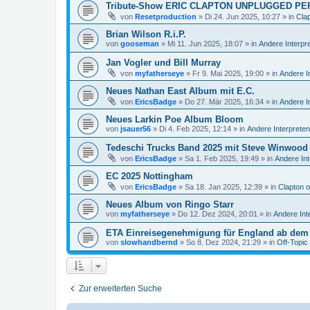
Tribute-Show ERIC CLAPTON UNPLUGGED PE
von
Resetproduction
»
Di 24. Jun 2025, 10:27
» in
Cla
Brian Wilson R.i.P.
von
gooseman
»
Mi 11. Jun 2025, 18:07
» in
Andere Interpr
Jan Vogler und Bill Murray
von
myfatherseye
»
Fr 9. Mai 2025, 19:00
» in
Andere I
Neues Nathan East Album mit E.C.
von
EricsBadge
»
Do 27. Mär 2025, 16:34
» in
Andere I
Neues Larkin Poe Album Bloom
von
jsauer56
»
Di 4. Feb 2025, 12:14
» in
Andere Interpreten
Tedeschi Trucks Band 2025 mit Steve Winwood
von
EricsBadge
»
Sa 1. Feb 2025, 19:49
» in
Andere Int
EC 2025 Nottingham
von
EricsBadge
»
Sa 18. Jan 2025, 12:39
» in
Clapton 
Neues Album von Ringo Starr
von
myfatherseye
»
Do 12. Dez 2024, 20:01
» in
Andere Int
ETA Einreisegenehmigung für England ab dem 
von
slowhandbernd
»
So 8. Dez 2024, 21:29
» in
Off-Topic
Zur erweiterten Suche