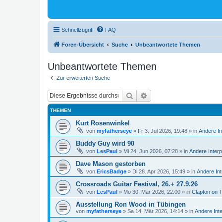
Schnellzugriff
FAQ
Foren-Übersicht
Suche
Unbeantwortete Themen
Unbeantwortete Themen
Zur erweiterten Suche
Suche
Erweiterte Suche
THEMEN
Kurt Rosenwinkel
von
myfatherseye
»
Fr 3. Jul 2026, 19:48
» in
Andere In
Buddy Guy wird 90
von
LesPaul
»
Mi 24. Jun 2026, 07:28
» in
Andere Interp
Dave Mason gestorben
von
EricsBadge
»
Di 28. Apr 2026, 15:49
» in
Andere Int
Crossroads Guitar Festival, 26.+ 27.9.26
von
LesPaul
»
Mo 30. Mär 2026, 22:00
» in
Clapton on 
Ausstellung Ron Wood in Tübingen
von
myfatherseye
»
Sa 14. Mär 2026, 14:14
» in
Andere Int