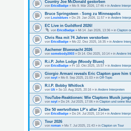
Country Joe McDonald gestorben
von
EricsBadge
»
Mo 9. Mär 2026, 17:46
» in
Andere Interp
Bruce Springsteen - Song zu Minneapolis
von
Louisblues
»
Do 29. Jan 2026, 11:57
» in
Andere Interp
EC Live in Guildford 2026!
von
EricsBadge
»
Mi 14. Jan 2026, 13:36
» in
Clapton o
Chris Rea mit 74 Jahren verstorben
von
EricsBadge
»
Mo 22. Dez 2025, 16:35
» in
Andere Inter
Aachener Bluesnacht 2026
von
somebody2003
»
Di 14. Okt 2025, 10:14
» in
Andere In
R.i.P. John Lodge (Moody Blues)
von
EricsBadge
»
Fr 10. Okt 2025, 15:57
» in
Andere Interp
Giorgio Armani reveals Eric Clapton gave him t
von
soyl
»
Mo 8. Sep 2025, 21:03
» in
Off-Topic
R.I.P. Bobby Whitlock
von
Uli
»
So 10. Aug 2025, 20:16
» in
Andere Interpreten
YouTube-Reaktionen: Wie Claptons Musik junge 
von
soyl
»
Do 24. Jul 2025, 17:06
» in
Clapton und seine Mu
Die 50 wertvollsten LP's aller Zeiten
von
EricsBadge
»
Do 24. Jul 2025, 13:14
» in
Andere Interp
Tour 2026
von
roman
»
Mo 7. Jul 2025, 21:43
» in
Clapton on Tour