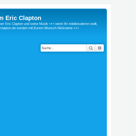
m Eric Clapton
 Eric Clapton und seine Musik +++ wenn Ihr mitdiskutieren wollt,
r@clapton.de senden mit Eurem Wunsch-Nickname +++
Suche
Erweiterte Suche