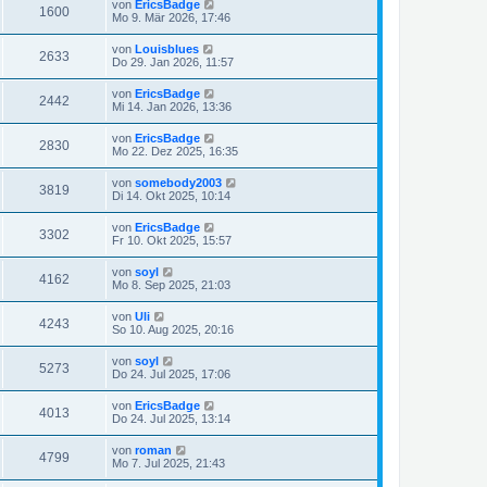
von
EricsBadge
1600
Mo 9. Mär 2026, 17:46
von
Louisblues
2633
Do 29. Jan 2026, 11:57
von
EricsBadge
2442
Mi 14. Jan 2026, 13:36
von
EricsBadge
2830
Mo 22. Dez 2025, 16:35
von
somebody2003
3819
Di 14. Okt 2025, 10:14
von
EricsBadge
3302
Fr 10. Okt 2025, 15:57
von
soyl
4162
Mo 8. Sep 2025, 21:03
von
Uli
4243
So 10. Aug 2025, 20:16
von
soyl
5273
Do 24. Jul 2025, 17:06
von
EricsBadge
4013
Do 24. Jul 2025, 13:14
von
roman
4799
Mo 7. Jul 2025, 21:43