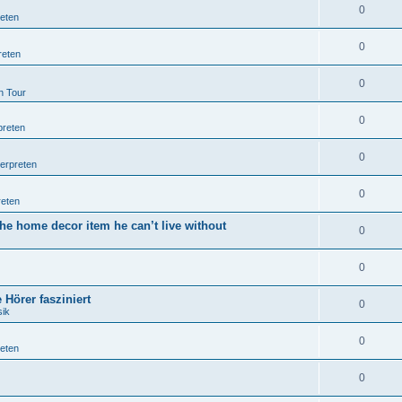
0
reten
0
reten
0
n Tour
0
preten
0
terpreten
0
reten
he home decor item he can’t live without
0
0
Hörer fasziniert
0
sik
0
reten
0