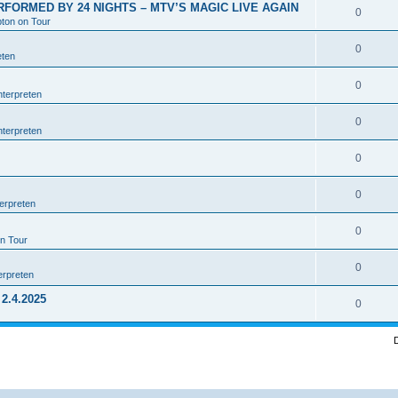
RFORMED BY 24 NIGHTS – MTV’S MAGIC LIVE AGAIN
0
pton on Tour
0
eten
0
nterpreten
0
nterpreten
0
0
erpreten
0
on Tour
0
erpreten
2.4.2025
0