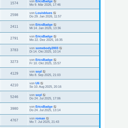
von
EricsBadge
1574
Mo 9. Mär 2026, 17:46
von
Louisblues
2598
Do 29. Jan 2026, 11:57
von
EricsBadge
2411
Mi 14. Jan 2026, 13:36
von
EricsBadge
2791
Mo 22. Dez 2025, 16:35
von
somebody2003
3783
Di 14. Okt 2025, 10:14
von
EricsBadge
3273
Fr 10. Okt 2025, 15:57
von
soyl
4129
Mo 8. Sep 2025, 21:03
von
Uli
4210
So 10. Aug 2025, 20:16
von
soyl
5246
Do 24. Jul 2025, 17:06
von
EricsBadge
3980
Do 24. Jul 2025, 13:14
von
roman
4767
Mo 7. Jul 2025, 21:43