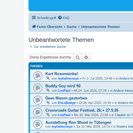
Schnellzugriff
FAQ
Foren-Übersicht
Suche
Unbeantwortete Themen
Unbeantwortete Themen
Zur erweiterten Suche
Suche
Erweiterte Suche
THEMEN
Kurt Rosenwinkel
von
myfatherseye
»
Fr 3. Jul 2026, 19:48
» in
Andere In
Buddy Guy wird 90
von
LesPaul
»
Mi 24. Jun 2026, 07:28
» in
Andere Interp
Dave Mason gestorben
von
EricsBadge
»
Di 28. Apr 2026, 15:49
» in
Andere Int
Crossroads Guitar Festival, 26.+ 27.9.26
von
LesPaul
»
Mo 30. Mär 2026, 22:00
» in
Clapton on 
Ausstellung Ron Wood in Tübingen
von
myfatherseye
»
Sa 14. Mär 2026, 14:14
» in
Andere Int