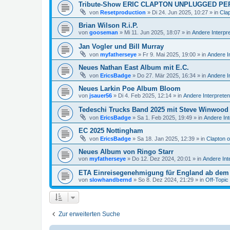
Tribute-Show ERIC CLAPTON UNPLUGGED PE
von
Resetproduction
»
Di 24. Jun 2025, 10:27
» in
Cla
Brian Wilson R.i.P.
von
gooseman
»
Mi 11. Jun 2025, 18:07
» in
Andere Interpr
Jan Vogler und Bill Murray
von
myfatherseye
»
Fr 9. Mai 2025, 19:00
» in
Andere I
Neues Nathan East Album mit E.C.
von
EricsBadge
»
Do 27. Mär 2025, 16:34
» in
Andere I
Neues Larkin Poe Album Bloom
von
jsauer56
»
Di 4. Feb 2025, 12:14
» in
Andere Interpreten
Tedeschi Trucks Band 2025 mit Steve Winwood
von
EricsBadge
»
Sa 1. Feb 2025, 19:49
» in
Andere Int
EC 2025 Nottingham
von
EricsBadge
»
Sa 18. Jan 2025, 12:39
» in
Clapton 
Neues Album von Ringo Starr
von
myfatherseye
»
Do 12. Dez 2024, 20:01
» in
Andere Int
ETA Einreisegenehmigung für England ab dem 
von
slowhandbernd
»
So 8. Dez 2024, 21:29
» in
Off-Topic
Zur erweiterten Suche