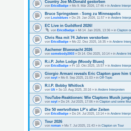
Country Joe McDonald gestorben
von
EricsBadge
»
Mo 9. Mär 2026, 17:46
» in
Andere Interp
Bruce Springsteen - Song zu Minneapolis
von
Louisblues
»
Do 29. Jan 2026, 11:57
» in
Andere Interp
EC Live in Guildford 2026!
von
EricsBadge
»
Mi 14. Jan 2026, 13:36
» in
Clapton o
Chris Rea mit 74 Jahren verstorben
von
EricsBadge
»
Mo 22. Dez 2025, 16:35
» in
Andere Inter
Aachener Bluesnacht 2026
von
somebody2003
»
Di 14. Okt 2025, 10:14
» in
Andere In
R.i.P. John Lodge (Moody Blues)
von
EricsBadge
»
Fr 10. Okt 2025, 15:57
» in
Andere Interp
Giorgio Armani reveals Eric Clapton gave him t
von
soyl
»
Mo 8. Sep 2025, 21:03
» in
Off-Topic
R.I.P. Bobby Whitlock
von
Uli
»
So 10. Aug 2025, 20:16
» in
Andere Interpreten
YouTube-Reaktionen: Wie Claptons Musik junge 
von
soyl
»
Do 24. Jul 2025, 17:06
» in
Clapton und seine Mu
Die 50 wertvollsten LP's aller Zeiten
von
EricsBadge
»
Do 24. Jul 2025, 13:14
» in
Andere Interp
Tour 2026
von
roman
»
Mo 7. Jul 2025, 21:43
» in
Clapton on Tour