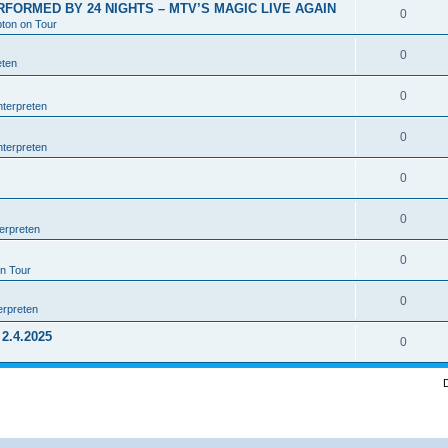
RFORMED BY 24 NIGHTS – MTV’S MAGIC LIVE AGAIN
0
pton on Tour
0
eten
0
nterpreten
0
nterpreten
0
0
erpreten
0
on Tour
0
erpreten
2.4.2025
0