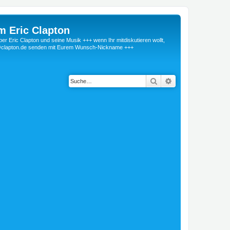
m Eric Clapton
 Eric Clapton und seine Musik +++ wenn Ihr mitdiskutieren wollt,
r@clapton.de senden mit Eurem Wunsch-Nickname +++
Suche
Erweiterte Suche