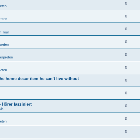
0
reten
0
reten
0
n Tour
0
preten
0
terpreten
0
reten
he home decor item he can’t live without
0
0
Hörer fasziniert
0
sik
0
reten
0