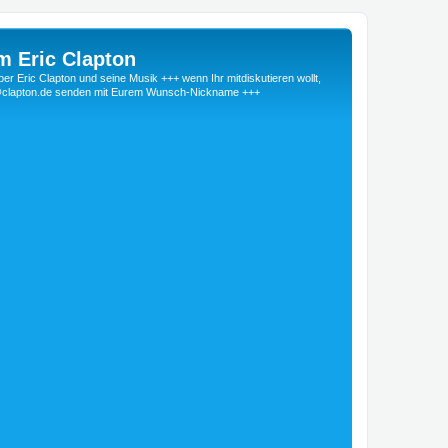
m Eric Clapton
 Eric Clapton und seine Musik +++ wenn Ihr mitdiskutieren wollt,
r@clapton.de senden mit Eurem Wunsch-Nickname +++