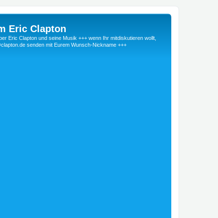
m Eric Clapton
 Eric Clapton und seine Musik +++ wenn Ihr mitdiskutieren wollt,
r@clapton.de senden mit Eurem Wunsch-Nickname +++