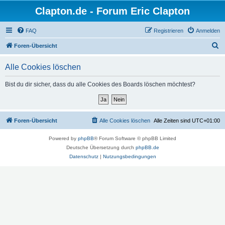
Clapton.de - Forum Eric Clapton
FAQ
Registrieren
Anmelden
S
Foren-Übersicht
u
Alle Cookies löschen
c
h
Bist du dir sicher, dass du alle Cookies des Boards löschen möchtest?
e
Foren-Übersicht
Alle Cookies löschen
Alle Zeiten sind
UTC+01:00
Powered by
phpBB
® Forum Software © phpBB Limited
Deutsche Übersetzung durch
phpBB.de
Datenschutz
|
Nutzungsbedingungen