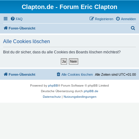
Clapton.de - Forum Eric Clapton
FAQ
Registrieren
Anmelden
S
Foren-Übersicht
u
Alle Cookies löschen
c
h
Bist du dir sicher, dass du alle Cookies des Boards löschen möchtest?
e
Foren-Übersicht
Alle Cookies löschen
Alle Zeiten sind
UTC+01:00
Powered by
phpBB
® Forum Software © phpBB Limited
Deutsche Übersetzung durch
phpBB.de
Datenschutz
|
Nutzungsbedingungen