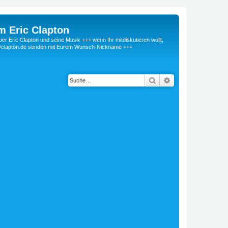
m Eric Clapton
 Eric Clapton und seine Musik +++ wenn Ihr mitdiskutieren wollt,
r@clapton.de senden mit Eurem Wunsch-Nickname +++
Suche
Erweiterte Suche