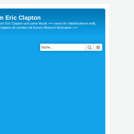
m Eric Clapton
 Eric Clapton und seine Musik +++ wenn Ihr mitdiskutieren wollt,
r@clapton.de senden mit Eurem Wunsch-Nickname +++
Suche
Erweiterte Suche