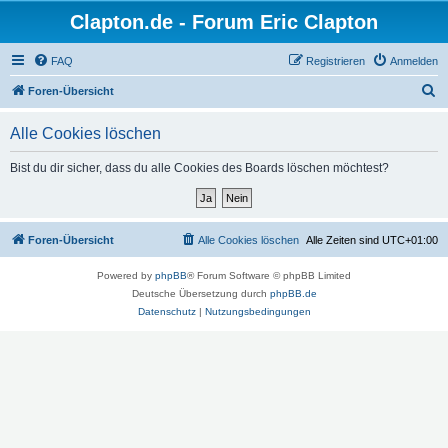
Clapton.de - Forum Eric Clapton
FAQ
Registrieren
Anmelden
S
Foren-Übersicht
u
Alle Cookies löschen
c
h
Bist du dir sicher, dass du alle Cookies des Boards löschen möchtest?
e
Foren-Übersicht
Alle Cookies löschen
Alle Zeiten sind
UTC+01:00
Powered by
phpBB
® Forum Software © phpBB Limited
Deutsche Übersetzung durch
phpBB.de
Datenschutz
|
Nutzungsbedingungen