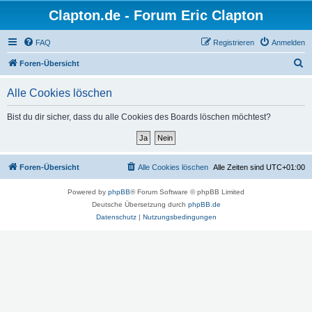
Clapton.de - Forum Eric Clapton
FAQ
Registrieren
Anmelden
S
Foren-Übersicht
u
Alle Cookies löschen
c
h
Bist du dir sicher, dass du alle Cookies des Boards löschen möchtest?
e
Foren-Übersicht
Alle Cookies löschen
Alle Zeiten sind
UTC+01:00
Powered by
phpBB
® Forum Software © phpBB Limited
Deutsche Übersetzung durch
phpBB.de
Datenschutz
|
Nutzungsbedingungen