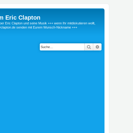
m Eric Clapton
 Eric Clapton und seine Musik +++ wenn Ihr mitdiskutieren wollt,
r@clapton.de senden mit Eurem Wunsch-Nickname +++
Suche
Erweiterte Suche