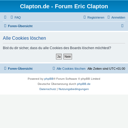
Clapton.de - Forum Eric Clapton
FAQ
Registrieren
Anmelden
S
Foren-Übersicht
u
Alle Cookies löschen
c
h
Bist du dir sicher, dass du alle Cookies des Boards löschen möchtest?
e
Foren-Übersicht
Alle Cookies löschen
Alle Zeiten sind
UTC+01:00
Powered by
phpBB
® Forum Software © phpBB Limited
Deutsche Übersetzung durch
phpBB.de
Datenschutz
|
Nutzungsbedingungen