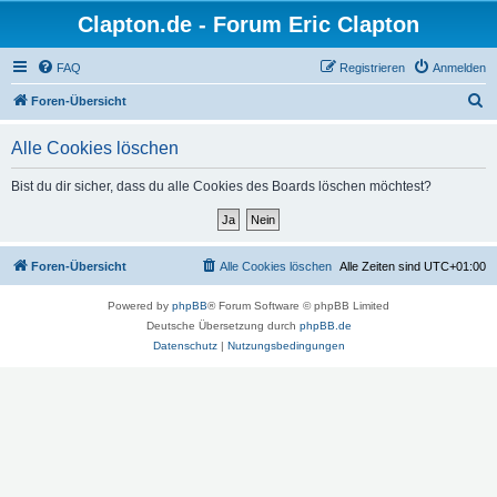
Clapton.de - Forum Eric Clapton
FAQ
Registrieren
Anmelden
S
Foren-Übersicht
u
Alle Cookies löschen
c
h
Bist du dir sicher, dass du alle Cookies des Boards löschen möchtest?
e
Foren-Übersicht
Alle Cookies löschen
Alle Zeiten sind
UTC+01:00
Powered by
phpBB
® Forum Software © phpBB Limited
Deutsche Übersetzung durch
phpBB.de
Datenschutz
|
Nutzungsbedingungen