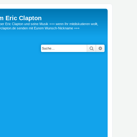
m Eric Clapton
 Eric Clapton und seine Musik +++ wenn Ihr mitdiskutieren wollt,
r@clapton.de senden mit Eurem Wunsch-Nickname +++
Suche
Erweiterte Suche