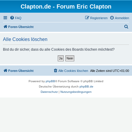
Clapton.de - Forum Eric Clapton
FAQ
Registrieren
Anmelden
S
Foren-Übersicht
u
Alle Cookies löschen
c
h
Bist du dir sicher, dass du alle Cookies des Boards löschen möchtest?
e
Foren-Übersicht
Alle Cookies löschen
Alle Zeiten sind
UTC+01:00
Powered by
phpBB
® Forum Software © phpBB Limited
Deutsche Übersetzung durch
phpBB.de
Datenschutz
|
Nutzungsbedingungen