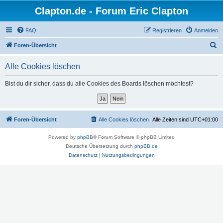
Clapton.de - Forum Eric Clapton
FAQ
Registrieren
Anmelden
S
Foren-Übersicht
u
Alle Cookies löschen
c
h
Bist du dir sicher, dass du alle Cookies des Boards löschen möchtest?
e
Foren-Übersicht
Alle Cookies löschen
Alle Zeiten sind
UTC+01:00
Powered by
phpBB
® Forum Software © phpBB Limited
Deutsche Übersetzung durch
phpBB.de
Datenschutz
|
Nutzungsbedingungen