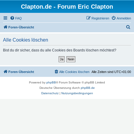
Clapton.de - Forum Eric Clapton
FAQ
Registrieren
Anmelden
S
Foren-Übersicht
u
Alle Cookies löschen
c
h
Bist du dir sicher, dass du alle Cookies des Boards löschen möchtest?
e
Foren-Übersicht
Alle Cookies löschen
Alle Zeiten sind
UTC+01:00
Powered by
phpBB
® Forum Software © phpBB Limited
Deutsche Übersetzung durch
phpBB.de
Datenschutz
|
Nutzungsbedingungen