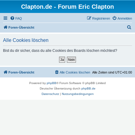
Clapton.de - Forum Eric Clapton
FAQ
Registrieren
Anmelden
S
Foren-Übersicht
u
Alle Cookies löschen
c
h
Bist du dir sicher, dass du alle Cookies des Boards löschen möchtest?
e
Foren-Übersicht
Alle Cookies löschen
Alle Zeiten sind
UTC+01:00
Powered by
phpBB
® Forum Software © phpBB Limited
Deutsche Übersetzung durch
phpBB.de
Datenschutz
|
Nutzungsbedingungen