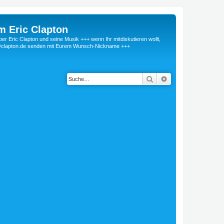
m Eric Clapton
 Eric Clapton und seine Musik +++ wenn Ihr mitdiskutieren wollt,
r@clapton.de senden mit Eurem Wunsch-Nickname +++
Suche
Erweiterte Suche