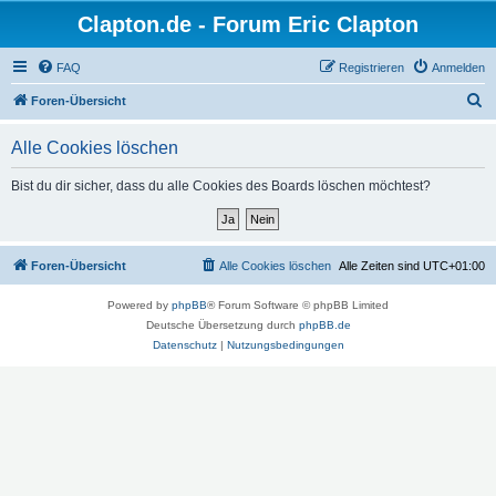
Clapton.de - Forum Eric Clapton
FAQ
Registrieren
Anmelden
S
Foren-Übersicht
u
Alle Cookies löschen
c
h
Bist du dir sicher, dass du alle Cookies des Boards löschen möchtest?
e
Foren-Übersicht
Alle Cookies löschen
Alle Zeiten sind
UTC+01:00
Powered by
phpBB
® Forum Software © phpBB Limited
Deutsche Übersetzung durch
phpBB.de
Datenschutz
|
Nutzungsbedingungen