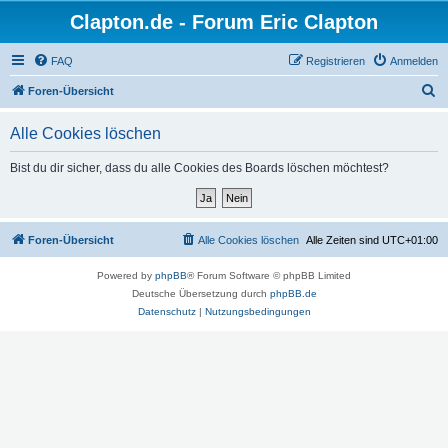
Clapton.de - Forum Eric Clapton
FAQ
Registrieren
Anmelden
S
Foren-Übersicht
u
Alle Cookies löschen
c
h
Bist du dir sicher, dass du alle Cookies des Boards löschen möchtest?
e
Foren-Übersicht
Alle Cookies löschen
Alle Zeiten sind
UTC+01:00
Powered by
phpBB
® Forum Software © phpBB Limited
Deutsche Übersetzung durch
phpBB.de
Datenschutz
|
Nutzungsbedingungen