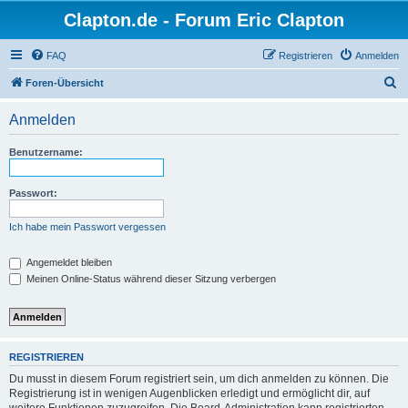
Clapton.de - Forum Eric Clapton
FAQ
Registrieren
Anmelden
S
Foren-Übersicht
u
Anmelden
c
h
Benutzername:
e
Passwort:
Ich habe mein Passwort vergessen
Angemeldet bleiben
Meinen Online-Status während dieser Sitzung verbergen
REGISTRIEREN
Du musst in diesem Forum registriert sein, um dich anmelden zu können. Die
Registrierung ist in wenigen Augenblicken erledigt und ermöglicht dir, auf
weitere Funktionen zuzugreifen. Die Board-Administration kann registrierten