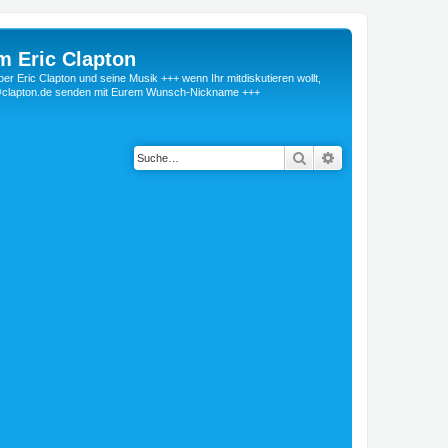
m Eric Clapton
 Eric Clapton und seine Musik +++ wenn Ihr mitdiskutieren wollt,
r@clapton.de senden mit Eurem Wunsch-Nickname +++
Suche
Erweiterte Suche