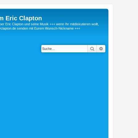
m Eric Clapton
 Eric Clapton und seine Musik +++ wenn Ihr mitdiskutieren wollt,
r@clapton.de senden mit Eurem Wunsch-Nickname +++
Suche
Erweiterte Suche