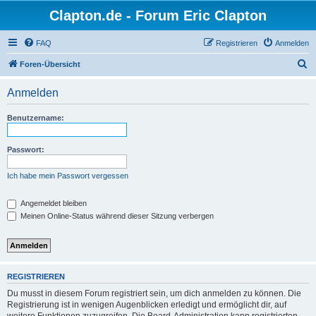
Clapton.de - Forum Eric Clapton
FAQ
Registrieren
Anmelden
S
Foren-Übersicht
u
Anmelden
c
h
Benutzername:
e
Passwort:
Ich habe mein Passwort vergessen
Angemeldet bleiben
Meinen Online-Status während dieser Sitzung verbergen
REGISTRIEREN
Du musst in diesem Forum registriert sein, um dich anmelden zu können. Die
Registrierung ist in wenigen Augenblicken erledigt und ermöglicht dir, auf
weitere Funktionen zuzugreifen. Die Board-Administration kann registrierten