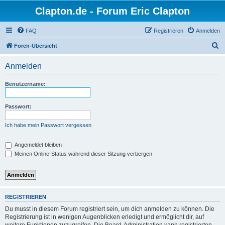
Clapton.de - Forum Eric Clapton
FAQ
Registrieren
Anmelden
S
Foren-Übersicht
u
Anmelden
c
h
Benutzername:
e
Passwort:
Ich habe mein Passwort vergessen
Angemeldet bleiben
Meinen Online-Status während dieser Sitzung verbergen
REGISTRIEREN
Du musst in diesem Forum registriert sein, um dich anmelden zu können. Die
Registrierung ist in wenigen Augenblicken erledigt und ermöglicht dir, auf
weitere Funktionen zuzugreifen. Die Board-Administration kann registrierten