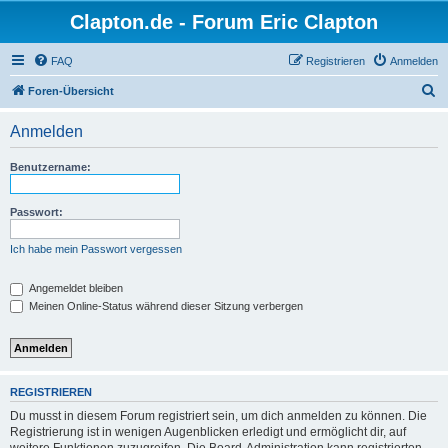
Clapton.de - Forum Eric Clapton
FAQ
Registrieren
Anmelden
S
Foren-Übersicht
u
Anmelden
c
h
Benutzername:
e
Passwort:
Ich habe mein Passwort vergessen
Angemeldet bleiben
Meinen Online-Status während dieser Sitzung verbergen
REGISTRIEREN
Du musst in diesem Forum registriert sein, um dich anmelden zu können. Die
Registrierung ist in wenigen Augenblicken erledigt und ermöglicht dir, auf
weitere Funktionen zuzugreifen. Die Board-Administration kann registrierten