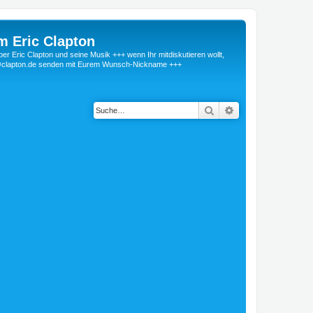
m Eric Clapton
 Eric Clapton und seine Musik +++ wenn Ihr mitdiskutieren wollt,
r@clapton.de senden mit Eurem Wunsch-Nickname +++
Suche
Erweiterte Suche