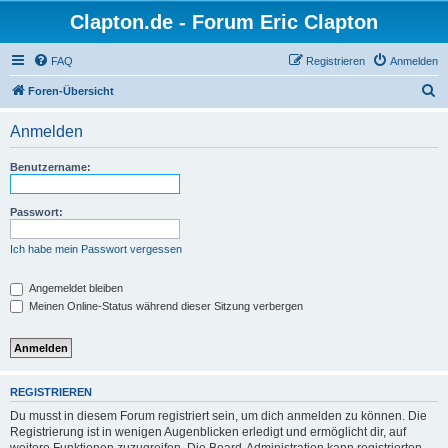
Clapton.de - Forum Eric Clapton
FAQ
Registrieren
Anmelden
S
Foren-Übersicht
u
Anmelden
c
h
Benutzername:
e
Passwort:
Ich habe mein Passwort vergessen
Angemeldet bleiben
Meinen Online-Status während dieser Sitzung verbergen
REGISTRIEREN
Du musst in diesem Forum registriert sein, um dich anmelden zu können. Die
Registrierung ist in wenigen Augenblicken erledigt und ermöglicht dir, auf
weitere Funktionen zuzugreifen. Die Board-Administration kann registrierten