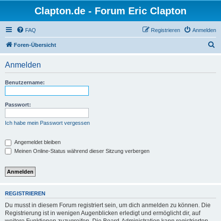
Clapton.de - Forum Eric Clapton
FAQ
Registrieren
Anmelden
S
Foren-Übersicht
u
Anmelden
c
h
Benutzername:
e
Passwort:
Ich habe mein Passwort vergessen
Angemeldet bleiben
Meinen Online-Status während dieser Sitzung verbergen
REGISTRIEREN
Du musst in diesem Forum registriert sein, um dich anmelden zu können. Die
Registrierung ist in wenigen Augenblicken erledigt und ermöglicht dir, auf
weitere Funktionen zuzugreifen. Die Board-Administration kann registrierten