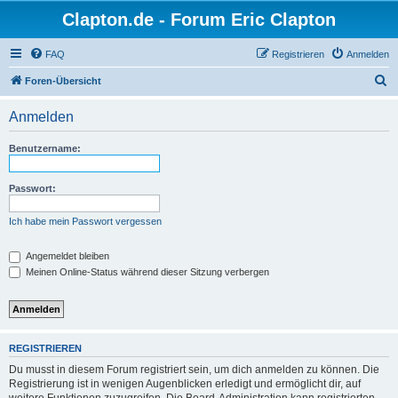
Clapton.de - Forum Eric Clapton
FAQ
Registrieren
Anmelden
S
Foren-Übersicht
u
Anmelden
c
h
Benutzername:
e
Passwort:
Ich habe mein Passwort vergessen
Angemeldet bleiben
Meinen Online-Status während dieser Sitzung verbergen
REGISTRIEREN
Du musst in diesem Forum registriert sein, um dich anmelden zu können. Die
Registrierung ist in wenigen Augenblicken erledigt und ermöglicht dir, auf
weitere Funktionen zuzugreifen. Die Board-Administration kann registrierten