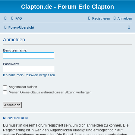
Clapton.de - Forum Eric Clapton
FAQ
Registrieren
Anmelden
S
Foren-Übersicht
u
Anmelden
c
h
Benutzername:
e
Passwort:
Ich habe mein Passwort vergessen
Angemeldet bleiben
Meinen Online-Status während dieser Sitzung verbergen
REGISTRIEREN
Du musst in diesem Forum registriert sein, um dich anmelden zu können. Die
Registrierung ist in wenigen Augenblicken erledigt und ermöglicht dir, auf
weitere Funktionen zuzugreifen. Die Board-Administration kann registrierten