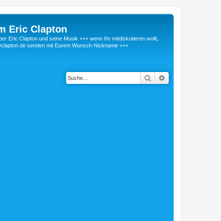
m Eric Clapton
 Eric Clapton und seine Musik +++ wenn Ihr mitdiskutieren wollt,
r@clapton.de senden mit Eurem Wunsch-Nickname +++
Suche
Erweiterte Suche