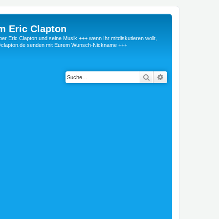
m Eric Clapton
 Eric Clapton und seine Musik +++ wenn Ihr mitdiskutieren wollt,
r@clapton.de senden mit Eurem Wunsch-Nickname +++
Suche
Erweiterte Suche