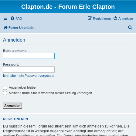
Clapton.de - Forum Eric Clapton
FAQ
Registrieren
Anmelden
S
Foren-Übersicht
u
Anmelden
c
h
Benutzername:
e
Passwort:
Ich habe mein Passwort vergessen
Angemeldet bleiben
Meinen Online-Status während dieser Sitzung verbergen
REGISTRIEREN
Du musst in diesem Forum registriert sein, um dich anmelden zu können. Die
Registrierung ist in wenigen Augenblicken erledigt und ermöglicht dir, auf
weitere Funktionen zuzugreifen. Die Board-Administration kann registrierten