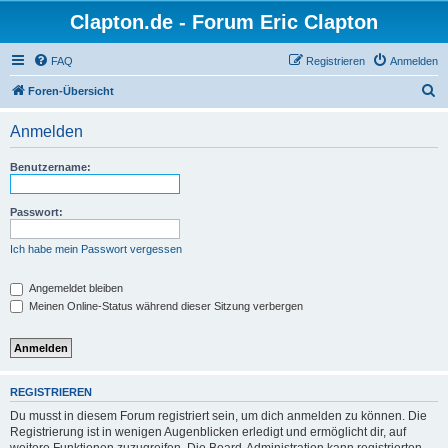
Clapton.de - Forum Eric Clapton
FAQ
Registrieren
Anmelden
S
Foren-Übersicht
u
Anmelden
c
h
Benutzername:
e
Passwort:
Ich habe mein Passwort vergessen
Angemeldet bleiben
Meinen Online-Status während dieser Sitzung verbergen
REGISTRIEREN
Du musst in diesem Forum registriert sein, um dich anmelden zu können. Die
Registrierung ist in wenigen Augenblicken erledigt und ermöglicht dir, auf
weitere Funktionen zuzugreifen. Die Board-Administration kann registrierten